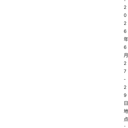
电
2
商
0
2
电
登录
注册
6
商
服
务
6
跨
2
境
7
电
-
商
2
9
电
商
专
栏