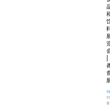
|
1
2
会