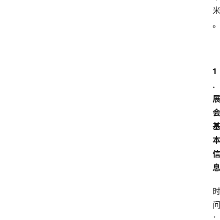
首
页
快
讯
1
头
.
条
电
商
产
业
电
商
领
域