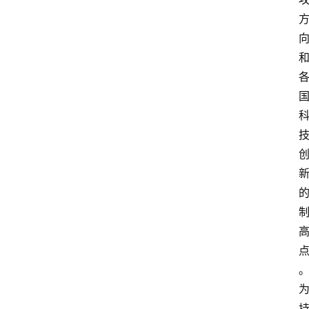
首
页
快
讯
头
条
电
商
产
业
电
商
领
域