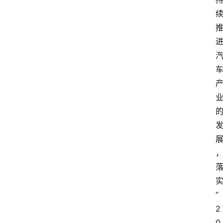
电
商
电
登录
注册
商
服
务
跨
境
电
商
电
商
“
专
栏
2
0