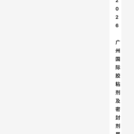
2
0
2
6
广
州
国
际
胶
粘
剂
及
密
封
剂