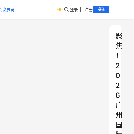
会议展览
登录
注册
投稿
聚
焦
！
2
0
2
6
广
州
国