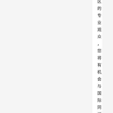
区
的
专
业
观
众
，
您
将
有
机
会
与
国
际
同