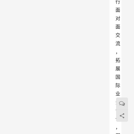
行
面
对
面
交
流
，
拓
展
国
际
业
务
合
作
，