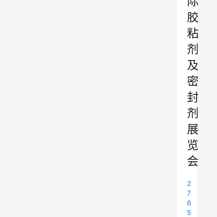
际
胶
粘
剂
及
密
封
剂
展
览
会
2
7
6
5