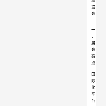
展
览
会
一
、
展
会
亮
点
国
际
化
平
台