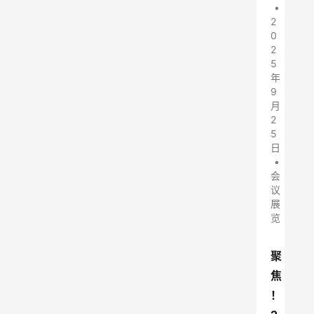
•
2
0
2
5
年
9
月
2
5
日
•
会
议
展
览
聚
焦
！