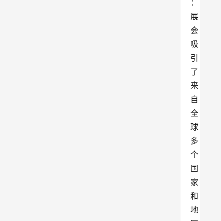
：
展
会
吸
引
了
来
自
全
球
多
个
国
家
和
地