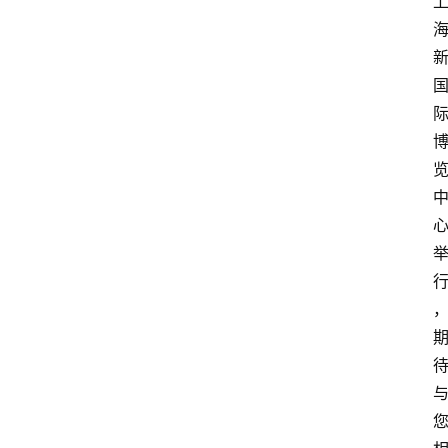
电
商
电
登录
注册
商
服
务
跨
境
电
商
电
商
专
栏