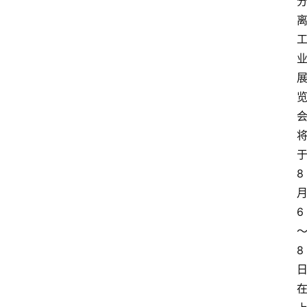
首
页
快
讯
头
条
电
商
8
产
业
6
电
商
8
领
域