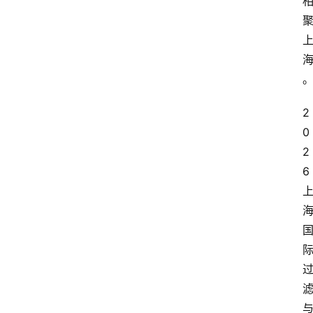
会
议
展
览
2
0
2
6