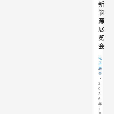
新
能
源
展
览
会
电
子
展
会
•
2
0
2
6
年
1
月