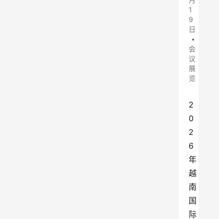
1
9
日
•
会
议
展
览
2
0
2
6
年
越
南
国
际