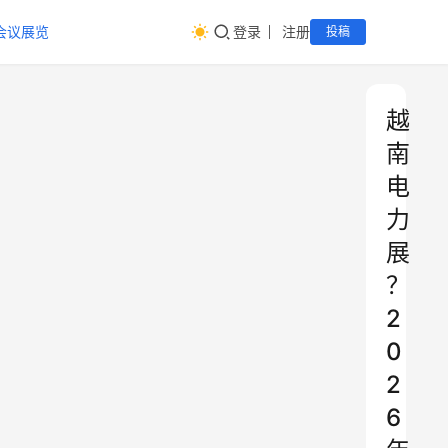
会议展览
登录
注册
投稿
越
南
电
力
展
？
2
0
2
6