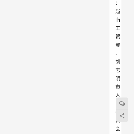
：
越
南
工
贸
部
、
胡
志
明
市
人
民
委
员
会