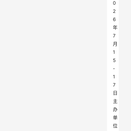
0
2
6
年
7
月
1
5
-
1
7
日
主
办
单
位