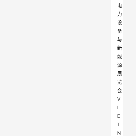
电
力
设
备
与
新
能
源
展
览
会 
V
I
E
T
N