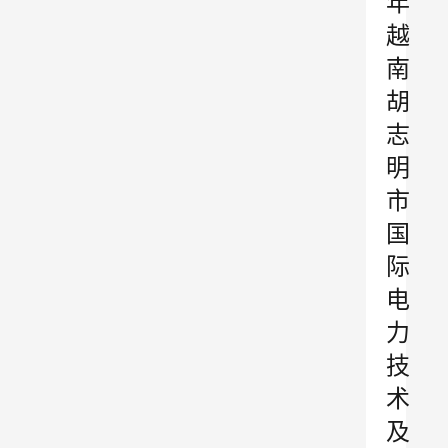
年
越
南
胡
志
明
市
国
际
电
力
技
术
及