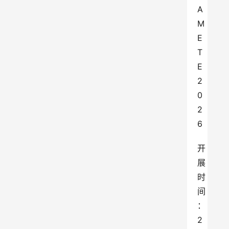
A
M 
E
T
E 
2
0
2
6
开
展
时
间
：
2