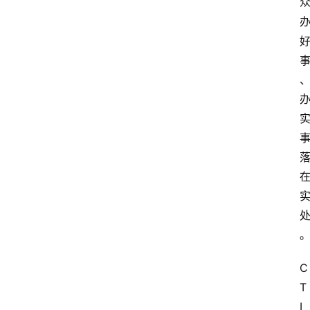
C
T
I