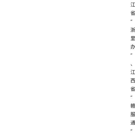
“
”
“
”