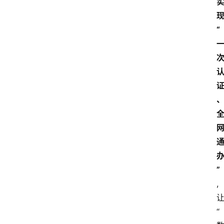
“
”
,
“