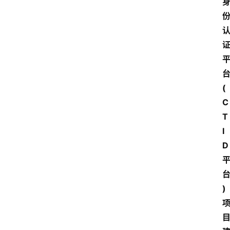
(
C
T
I
D
)