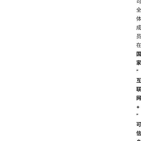
“
+
”