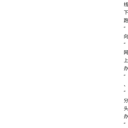
”
“
”
“
”