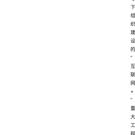
“
+
”