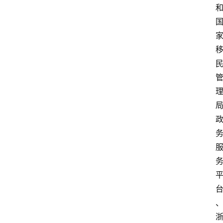
会
议
展
览