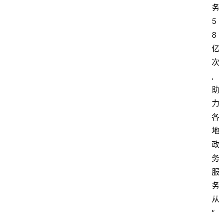
5
8
,
“