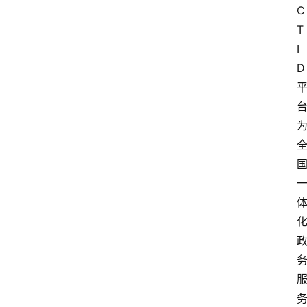
首
C
页
T
I
快
D
讯
头
条
电
商
产
业
电
商
领
域