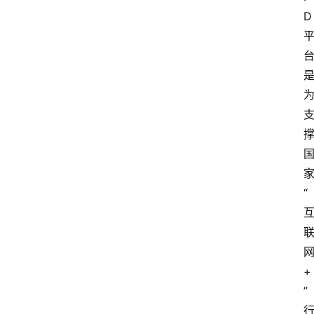
D
“
+
”