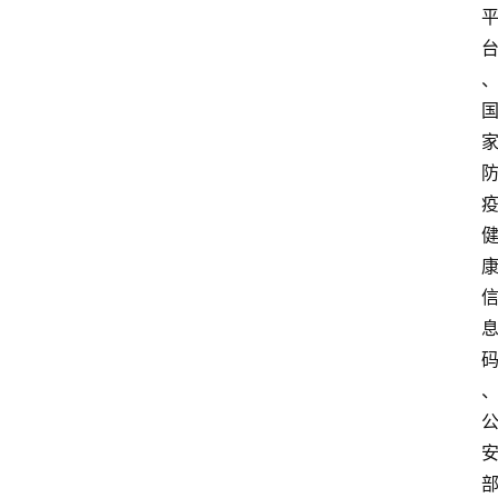
电
商
电
登录
注册
商
服
务
跨
境
电
商
电
商
专
栏