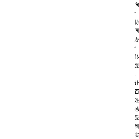
“
”
,