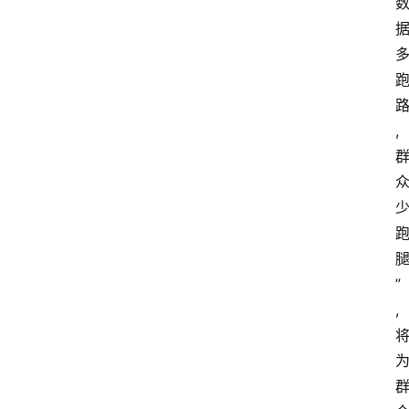
,
”
,