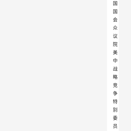
国
国
会
众
议
院
美
中
战
略
竞
争
特
别
委
员