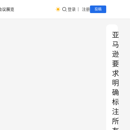
会议展览
登录
注册
投稿
亚
马
逊
要
求
明
确
标
注
所