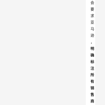
会
要
求
亚
马
逊
，
明
确
标
注
所
有
销
售
商