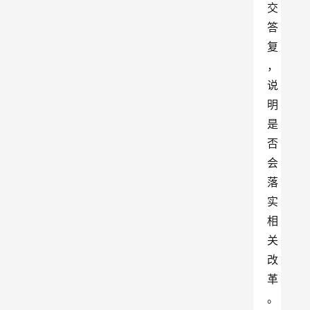
交
答
复
，
说
明
是
否
会
落
实
相
关
改
革
。