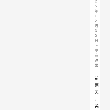
2
5
年
1
2
月
3
0
日
•
电
商
运
营
前
两
天
，
美