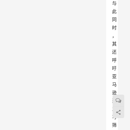
与
此
同
时
，
其
还
呼
吁
亚
马
逊
建
立
可
筛