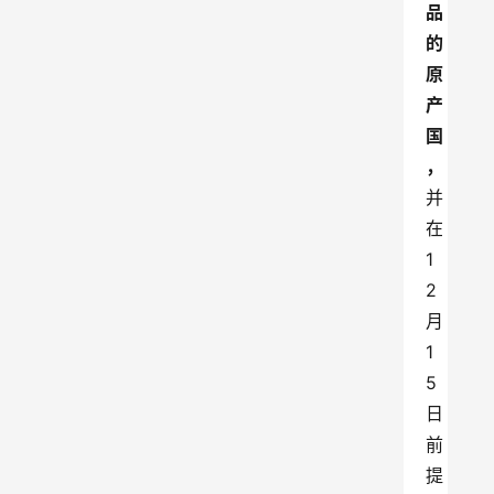
品
的
原
产
国
，
并
在
1
2
月
1
5
日
前
提