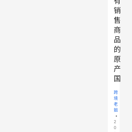
有
销
售
商
品
的
原
产
国
跨
境
老
姐
•
2
0