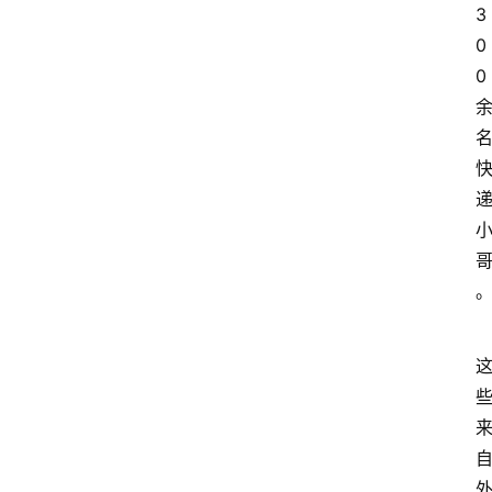
首
3
页
0
0
快
讯
头
条
电
商
产
业
电
商
领
域