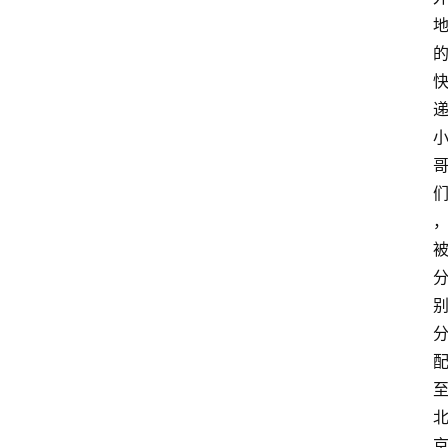
电
商
电
登录
注册
商
服
务
跨
境
电
商
电
商
专
栏