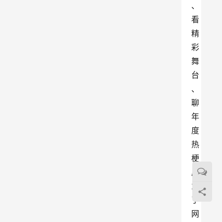
、
看
精
彩
舞
台
、
聊
年
度
热
梗
成
为
了
网