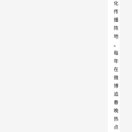
化
传
播
阵
地
。
每
年
在
微
博
追
春
晚
热
点