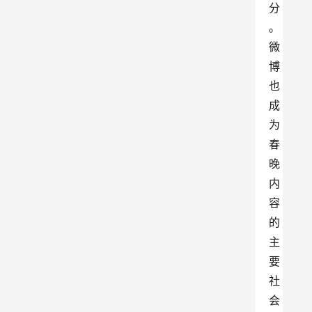
分
。
微
博
也
成
为
春
晚
内
容
的
主
要
社
会