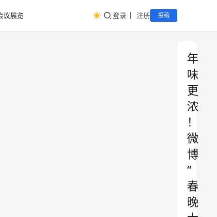
会议展览
登录
注册
投稿
年
味
更
浓
！
微
博
“
春
晚