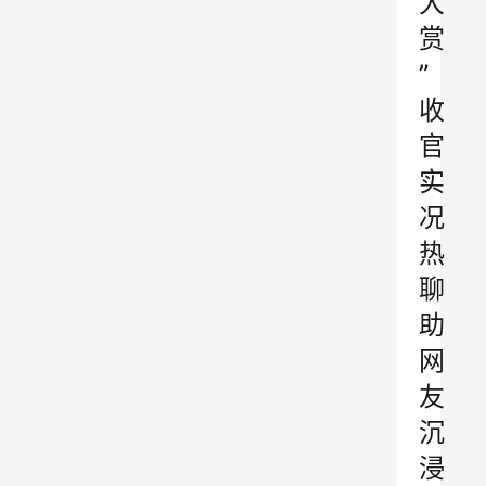
大
赏
”
收
官
实
况
热
聊
助
网
友
沉
浸