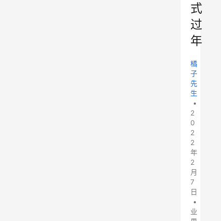
式
过
年
橘
子
先
生
•
2
0
2
2
年
2
月
7
日
•
业