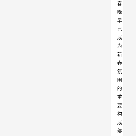
春
晚
早
已
成
为
新
春
氛
围
的
重
要
构
成
部