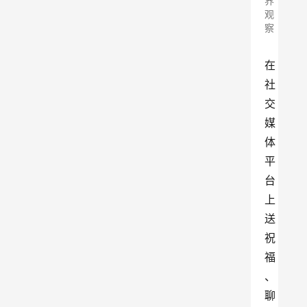
界
观
察
在
社
交
媒
体
平
台
上
送
祝
福
、
聊