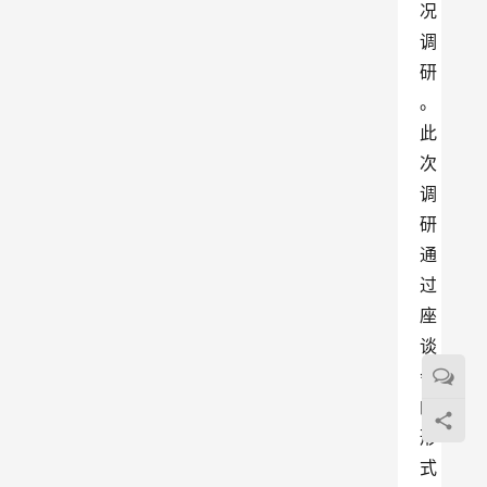
况
调
研
。
此
次
调
研
通
过
座
谈
会
的
形
式