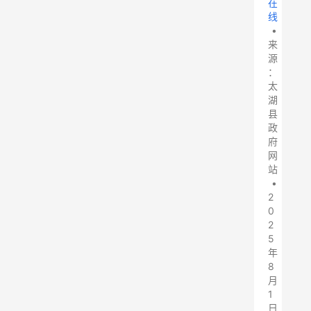
在
线
•
来
源
：
太
湖
县
政
府
网
站
•
2
0
2
5
年
8
月
1
日