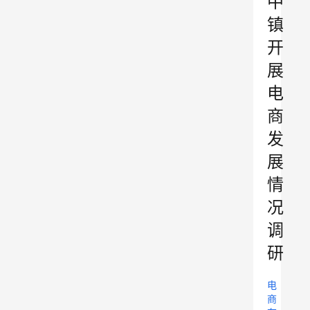
中
镇
开
展
电
商
发
展
情
况
调
研
电
商