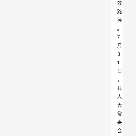
效
路
径
。
7
月
3
1
日
，
县
人
大
常
委
会