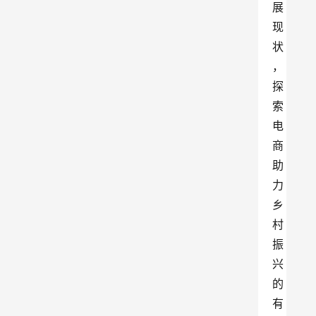
展
现
状
，
探
索
电
商
助
力
乡
村
振
兴
的
有