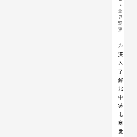
•
业
界
观
察
为
深
入
了
解
北
中
镇
电
商
发