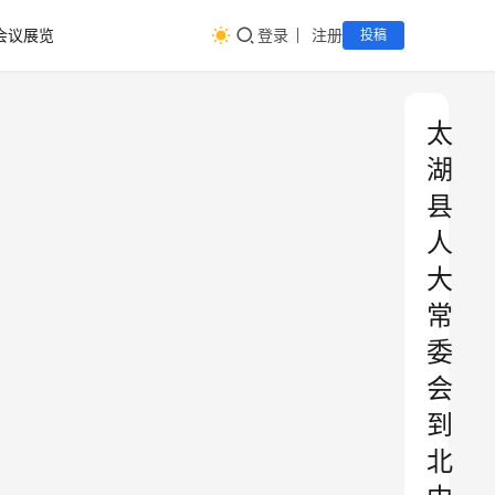
会议展览
登录
注册
投稿
太
湖
县
人
大
常
委
会
到
北