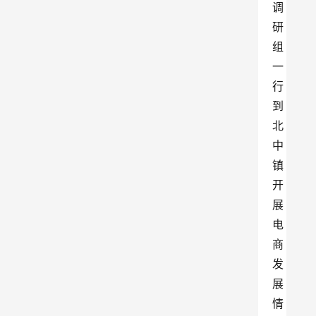
调
研
组
一
行
到
北
中
镇
开
展
电
商
发
展
情