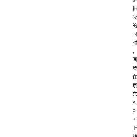
A
P
P