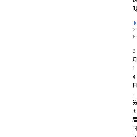
电
2
其
6
1
4