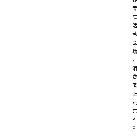
A
P
P