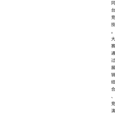
首
页
快
讯
头
条
电
商
产
业
电
商
领
域