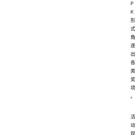
P
电
商
K
电
登录
注册
商
服
务
跨
境
电
商
电
商
专
栏