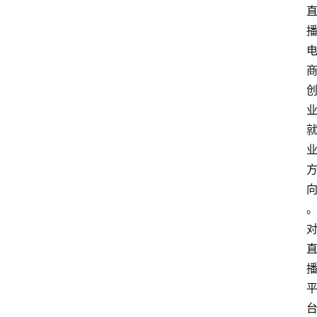
会
议
展
览