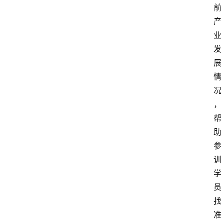
电
商
电
登录
注册
商
服
务
跨
境
电
商
电
商
专
栏