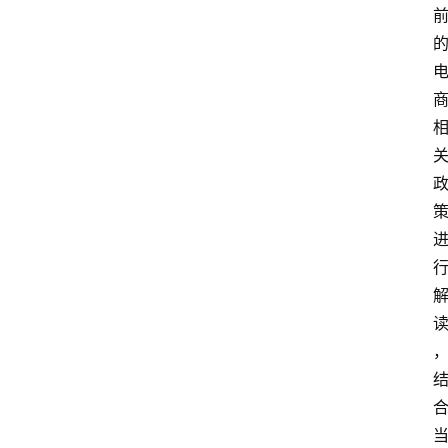
首
页
快
讯
头
条
电
商
产
业
电
商
领
域