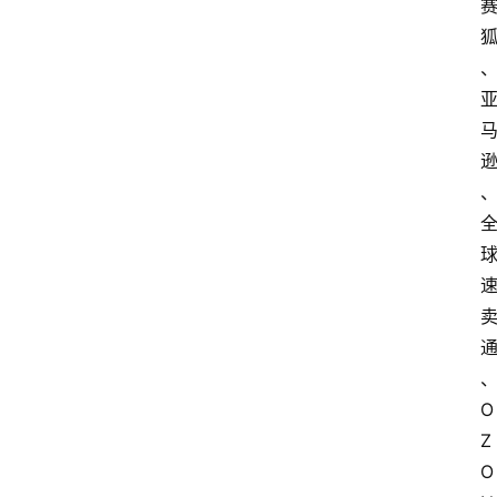
O
Z
O