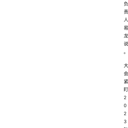
电
商
电
登录
注册
商
服
务
跨
境
电
商
2
电
商
0
专
2
栏
3