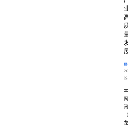
橘
2
区