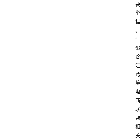
首
页
快
讯
”
头
条
电
商
产
业
电
商
领
域