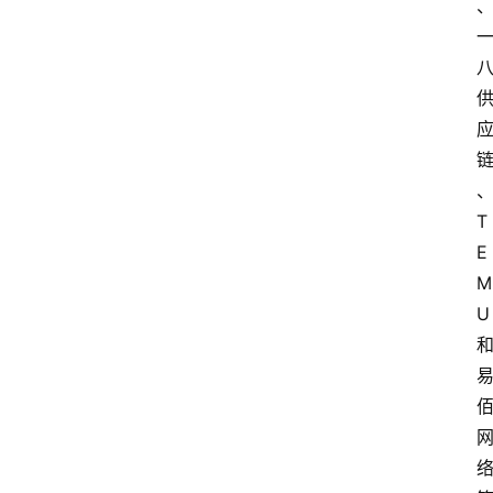
T
E
M
U