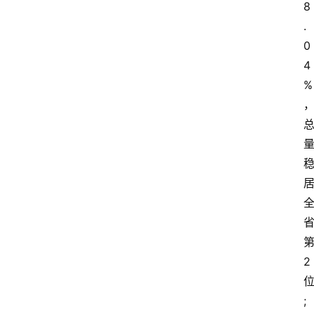
8
.
0
4
%
2
;