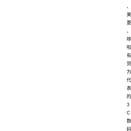
首
页
快
讯
头
条
电
商
产
业
电
商
3
C
领
域