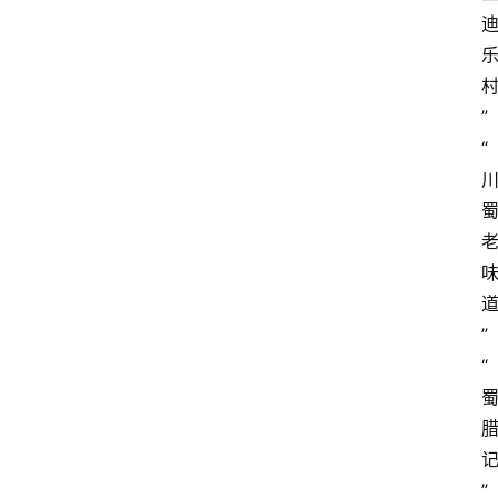
”
“
”
“
”