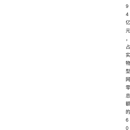
9
会
议
4
展
览
6
0