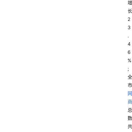
2
3
.
4
6
%
;