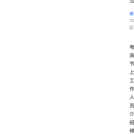
橘
2
区