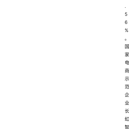
.
5
6
%