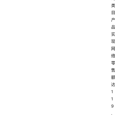
电
商
电
登录
注册
商
服
务
跨
境
电
商
电
1
商
1
专
9
栏
.