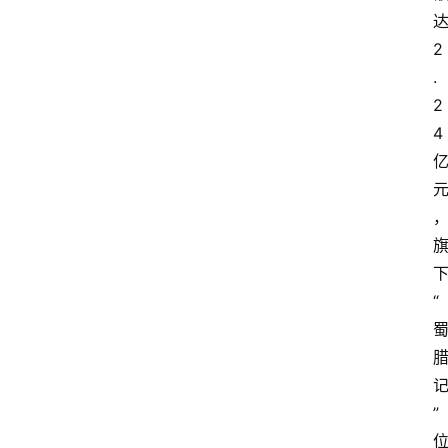
2
.
2
4
“
”