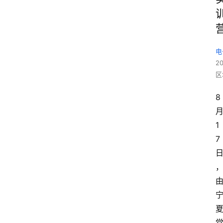
电
2
区
8
1
7