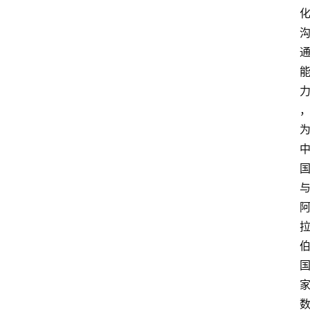
会
议
展
览