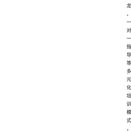
首
页
快
讯
头
条
电
商
产
业
电
商
领
域