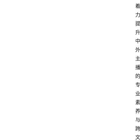
电
商
电
登录
注册
商
服
务
跨
境
电
商
电
商
专
栏