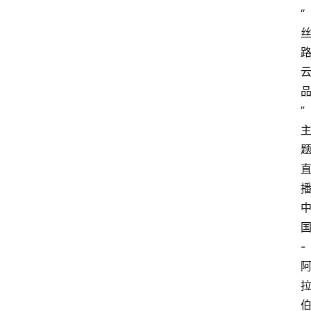
“
”
-