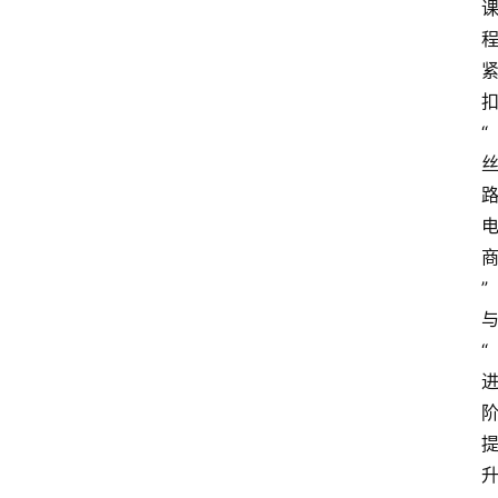
“
”
“