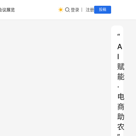
会议展览
登录
注册
投稿
“
A
I
赋
能
·
电
商
助
农