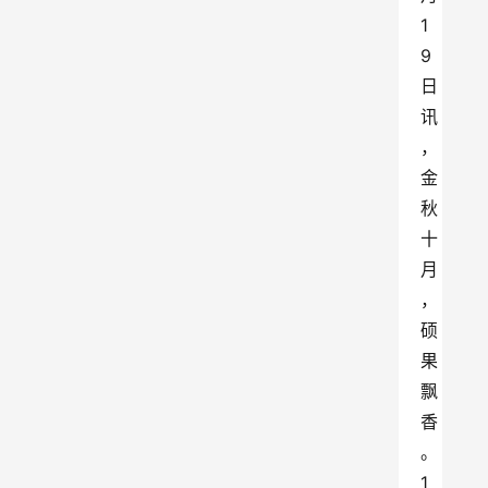
1
9
日
讯
，
金
秋
十
月
，
硕
果
飘
香
。
1