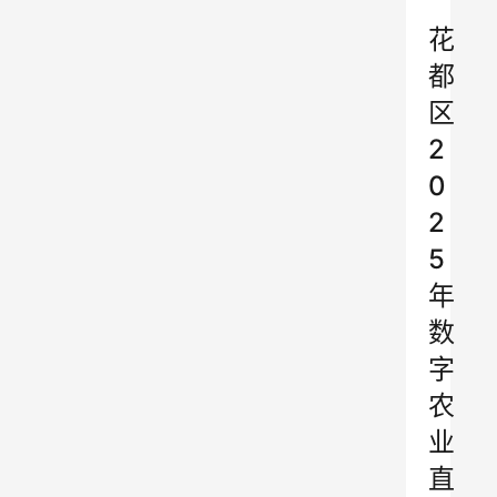
”
花
都
区
2
0
2
5
年
数
字
农
业
直