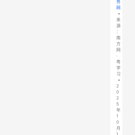
务
网
•
来
源
：
南
方
网
·
粤
学
习
•
2
0
2
5
年
1
0
月
1