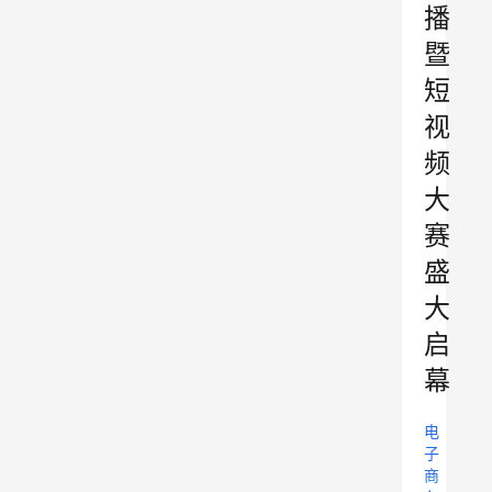
播
暨
短
视
频
大
赛
盛
大
启
幕
电
子
商