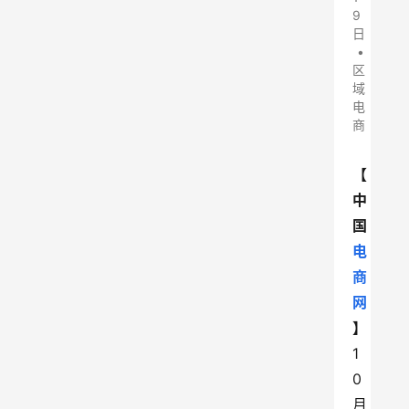
9
日
•
区
域
电
商
【
中
国
电
商
网
】
1
0
月