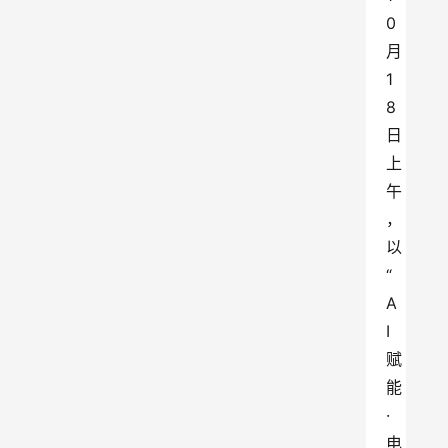
0
月
1
8
日
上
午
，
以
“
A
I
赋
能
·
电