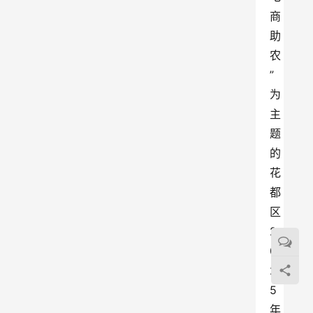
商
助
农
”
为
主
题
的
花
都
区
2
0
2
5
年