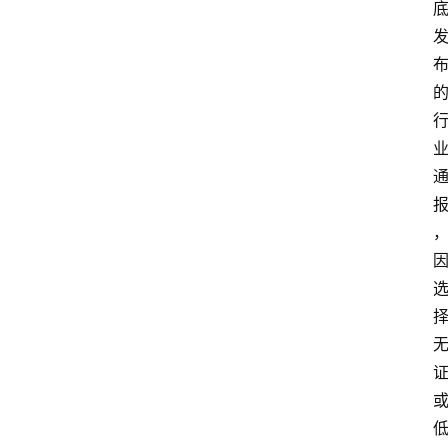
首
页
快
讯
头
条
电
商
产
业
电
商
领
域