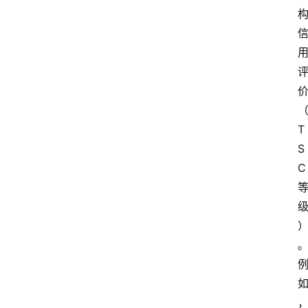
T
S
C