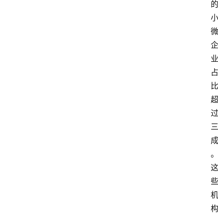
会
议
展
览