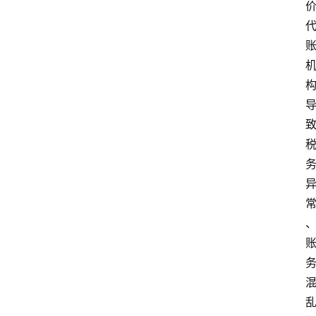
电
商
电
登录
注册
商
服
务
跨
境
电
商
电
商
专
栏