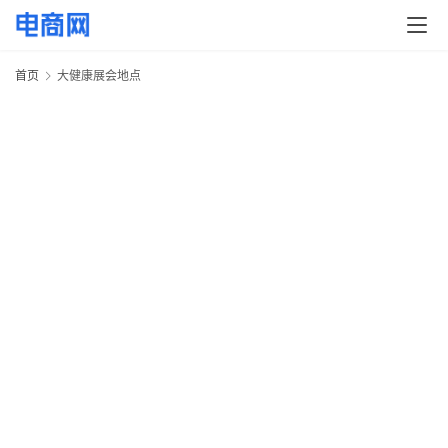
快
讯
首页
大健康展会地点
头
条
电
商
产
业
电
商
领
域
电
商