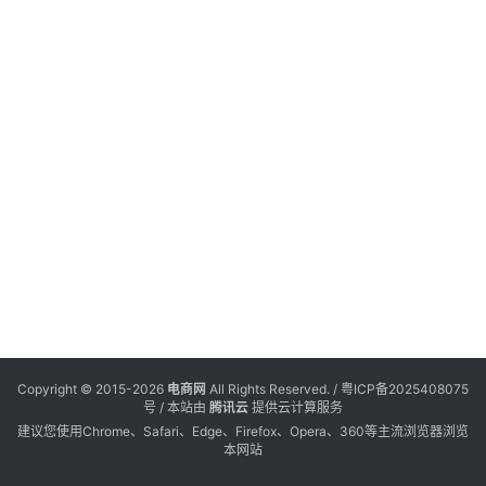
电
登录
注册
商
服
务
跨
境
电
商
电
商
专
Copyright © 2015-2026
电商网
All Rights Reserved. /
粤ICP备2025408075
栏
号
/ 本站由
腾讯云
提供云计算服务
建议您使用Chrome、Safari、Edge、Firefox、Opera、360等主流浏览器浏览
本网站
会