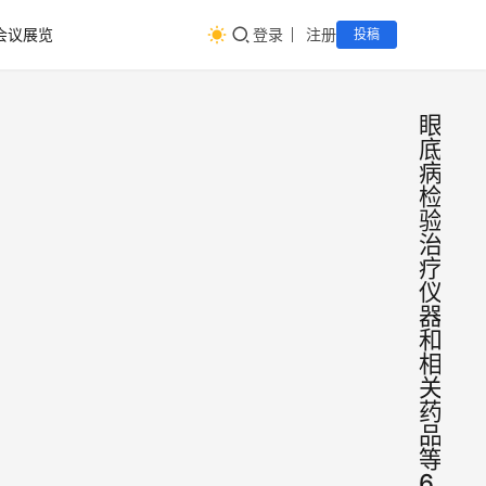
会议展览
登录
注册
投稿
眼
底
病
检
验
治
疗
仪
器
和
相
关
药
品
等;
6