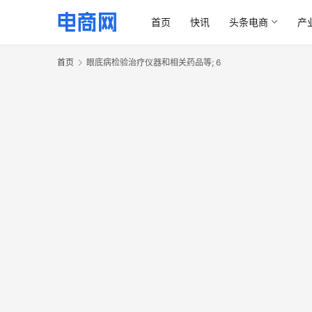
首页
快讯
头条电商
产
首页
眼底病检验治疗仪器和相关药品等; 6