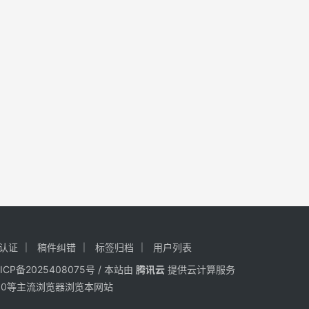
认证
稿件纠错
标签归档
用户列表
ICP备2025408075号
/ 本站由
腾讯云
提供云计算服务
ra、360等主流浏览器浏览本网站