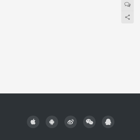
的检
11、
形诊
设备
药品等