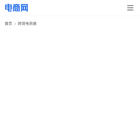
快
讯
首页
跨境电商展
头
条
电
商
产
业
电
商
领
域
电
商
2