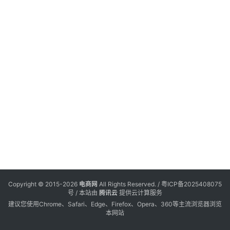
展
电
登录
注册
商
2
日
服
会
务
跨
境
电
商
电
商
专
Copyright © 2015-2026
电商网
All Rights Reserved. /
粤ICP备2025408075
栏
号
/ 本站由
腾讯云
提供云计算服务
建议您使用Chrome、Safari、Edge、Firefox、Opera、360等主流浏览器浏览
本网站
会