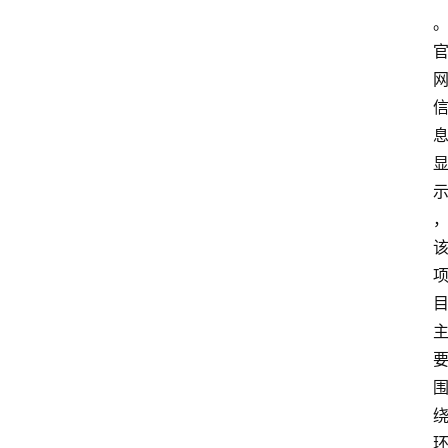
首
页
快
讯
头
条
电
商
产
业
电
商
领
域