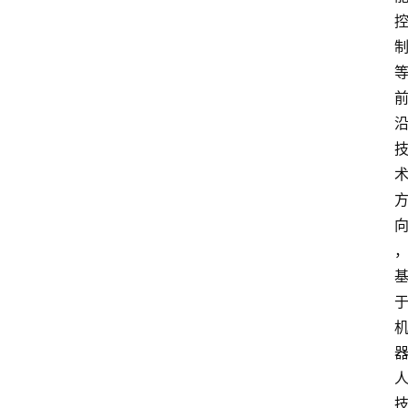
会
议
展
览