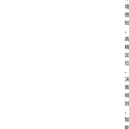
电
商
电
登录
注册
商
服
务
跨
境
电
商
电
商
专
栏