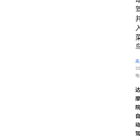
高
2
电