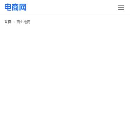
首页
商业电商
20
年
月
日
商
电
20
年
6
首