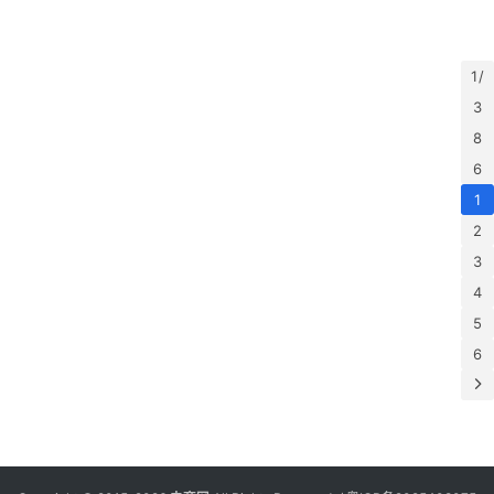
价
商
代
会
商
不
2
户
20
议
疼
年
产
展
1 /
2
品
V
评
览
3
有
吐
子
8
种
赖
容
6
曲
掌
1
(
牌
指
2
与
价
3
销
3
核
4
元
语
5
7
电
)
6
论
&
视
幕
上
客
话