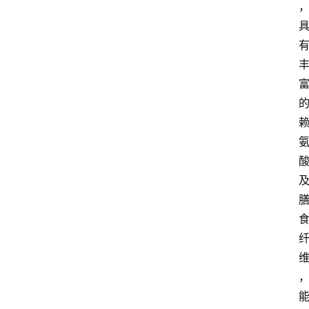
电
商
电
登录
注册
商
服
务
跨
境
电
商
电
商
专
栏