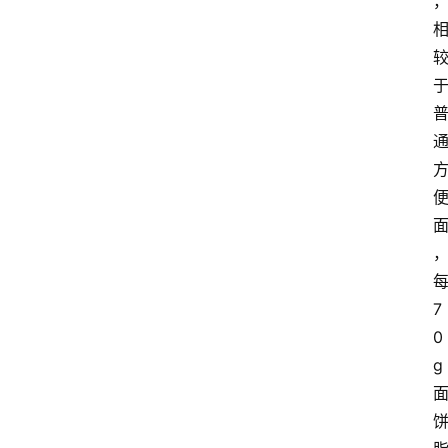
7
0
g