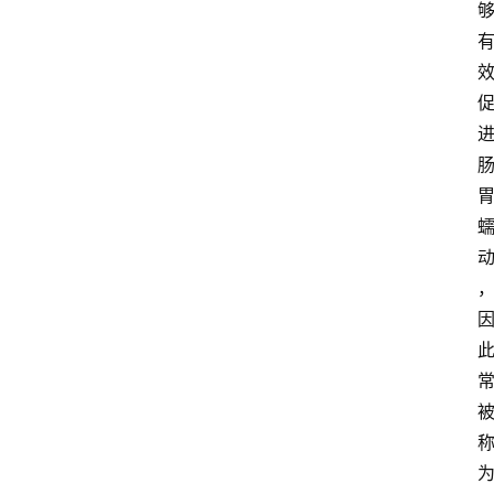
会
议
展
览