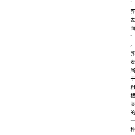
首
“
页
快
讯
”
头
条
电
商
产
业
电
商
领
域