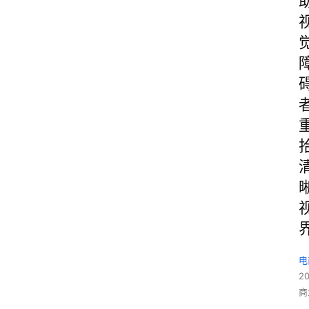
电
2
商