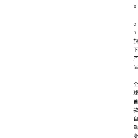
X
i
o
n
,