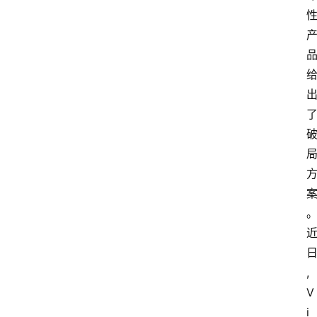
,
V
i