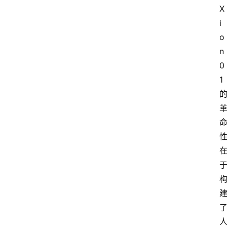
X
i
o
n
0
1