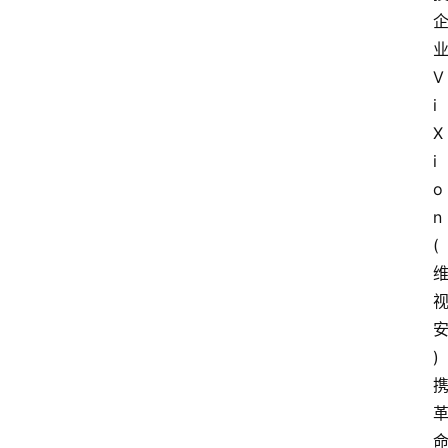
V
i
X
i
o
n
(
)