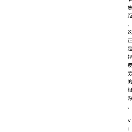
,
V
i