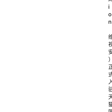
i
o
n