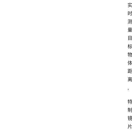
电
商
电
登录
注册
商
服
务
跨
境
电
商
,
电
商
专
栏