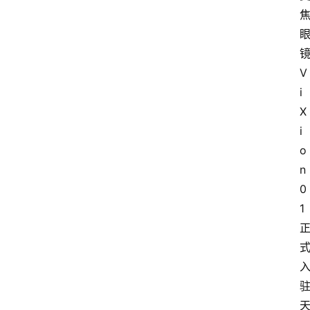
V
i
X
i
o
n
0
1