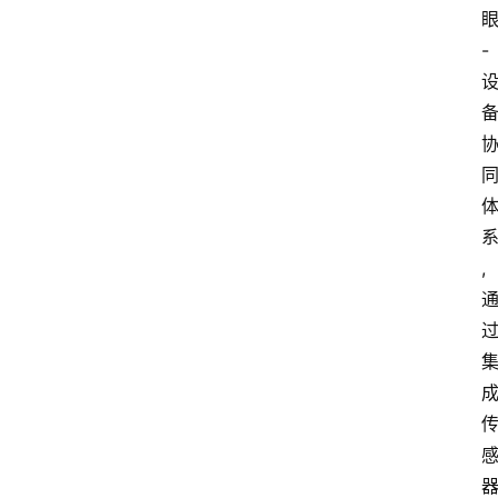
首
页
-
快
讯
头
条
电
商
,
产
业
电
商
领
域