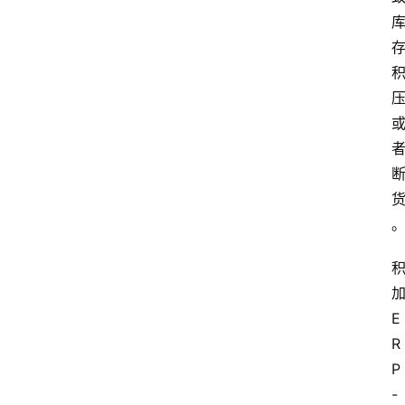
E
R
P
-