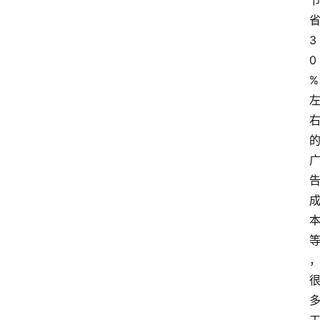
首
页
3
快
0
讯
%
头
条
电
商
产
业
电
商
领
域