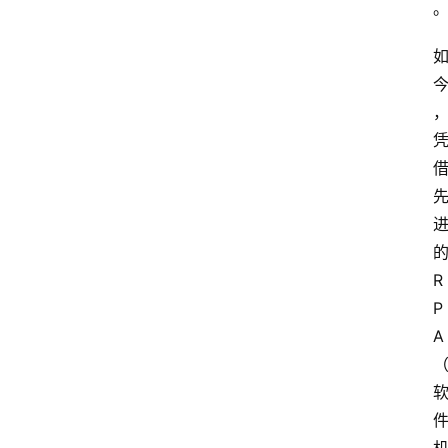
R
P
A