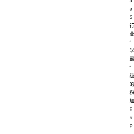
a
a
S
“
”
E
R
P