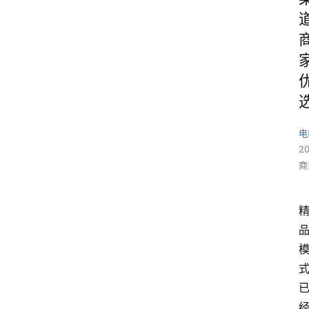
电
2
商