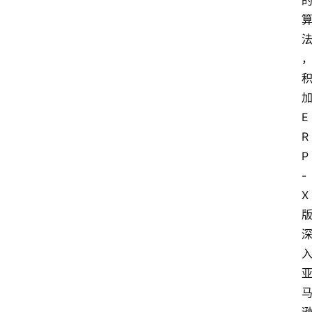
E
R
P
-
X