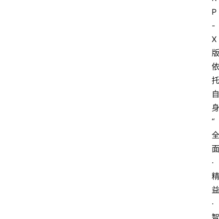
P
-
X
“
·
·