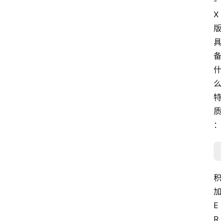
-
X
E
R