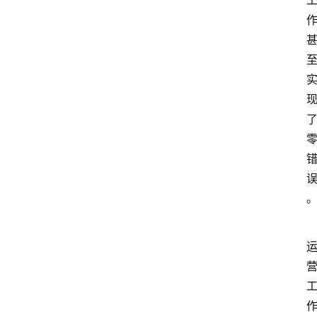
电
商
电
登录
注册
商
服
务
跨
境
电
商
电
商
专
栏