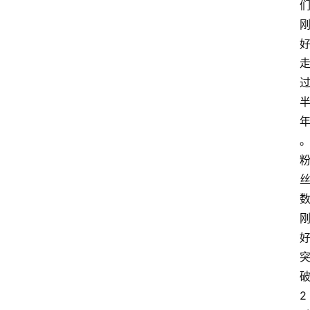
电
商
电
登录
注册
商
服
务
跨
境
电
商
电
商
专
栏
2