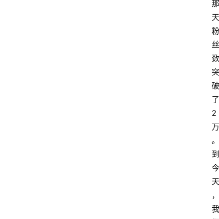
首
页
快
讯
头
条
电
商
2
产
业
电
商
领
域