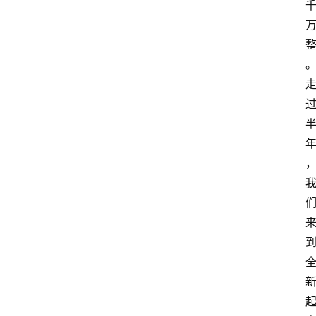
会
议
展
览