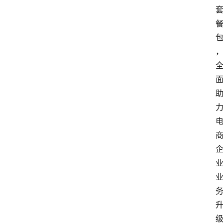
首
页
快
讯
头
条
电
商
产
业
电
商
领
域