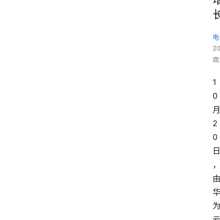
电
2
商
1
0
2
0