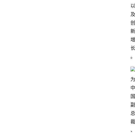
电
商
电
登录
注册
商
服
务
跨
境
电
商
电
商
专
栏