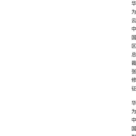
会
议
展
览