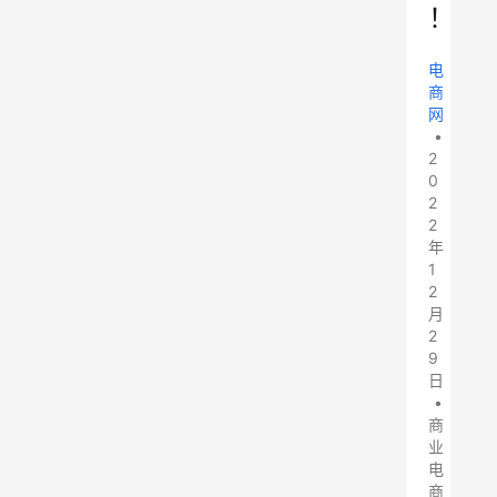
！
电
商
网
•
2
0
2
2
年
1
2
月
2
9
日
•
商
业
电
商