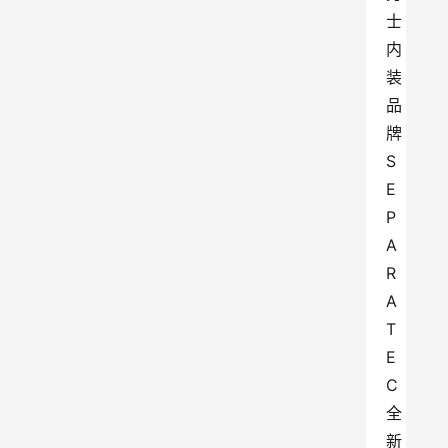
士
内
装
品
牌
S
E
P
A
R
A
T
E
C
全
新