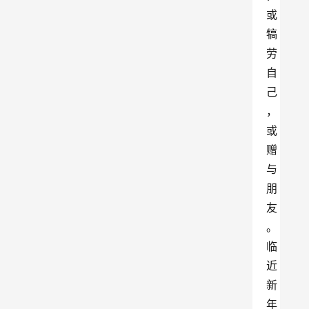
或
犒
劳
自
己
，
或
赠
与
朋
友
。
临
近
新
年