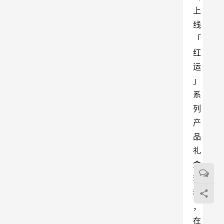
上
线
「
红
运
」
系
列
产
品
礼
盒
套
装
，
在