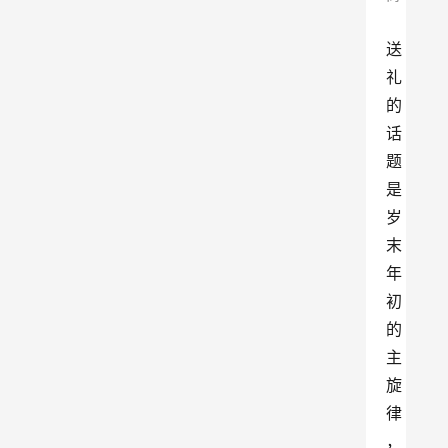
送
礼
的
话
题
是
岁
末
年
初
的
主
旋
律
，