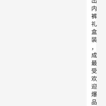
出
内
裤
礼
盒
装
，
成
最
受
欢
迎
爆
品