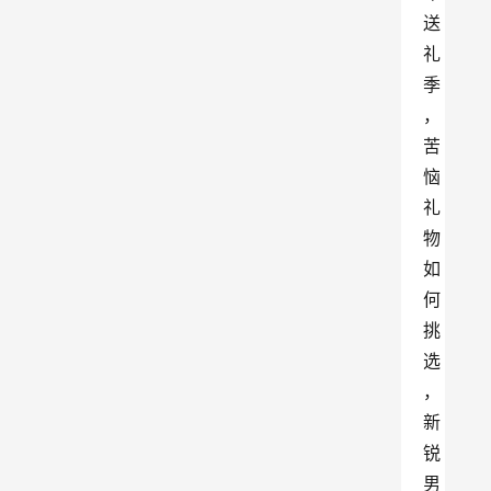
送
礼
季
，
苦
恼
礼
物
如
何
挑
选
，
新
锐
男