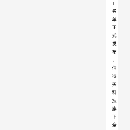
」
名
单
正
式
发
布
，
值
得
买
科
技
旗
下
全