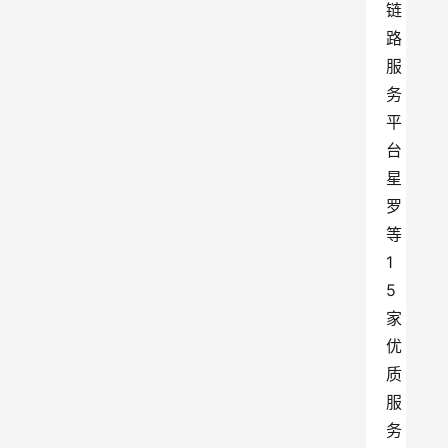
链
路
服
务
平
台
星
罗
等
1
5
家
优
质
服
务