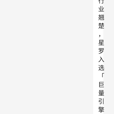
行
业
翘
楚
，
星
罗
入
选
「
巨
量
引
擎