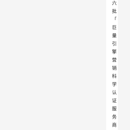
六
批
「
巨
量
引
擎
营
销
科
学
认
证
服
务
商