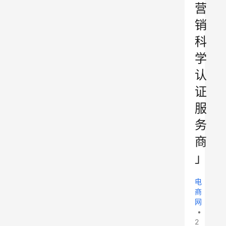
营
销
科
学
认
证
服
务
商
」
电
商
网
•
2