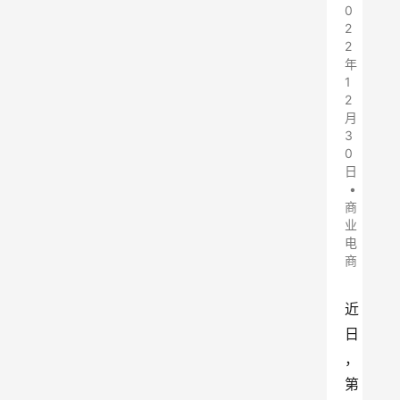
0
2
2
年
1
2
月
3
0
日
•
商
业
电
商
近
日
，
第