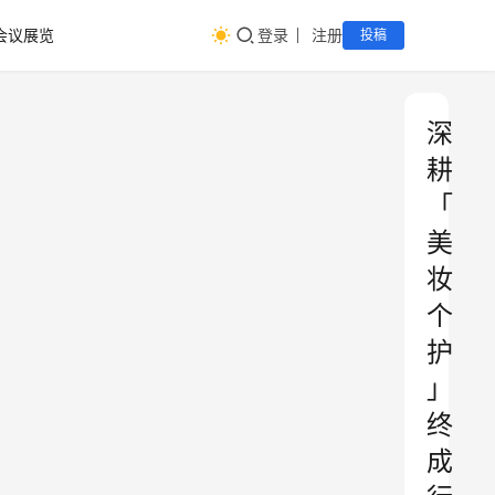
会议展览
登录
注册
投稿
深
耕
「
美
妆
个
护
」
终
成