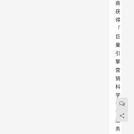
商
获
得
「
巨
量
引
擎
营
销
科
学
认
证
服
务