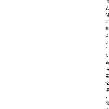
首
页
快
讯
头
条
电
商
产
业
电
商
领
域