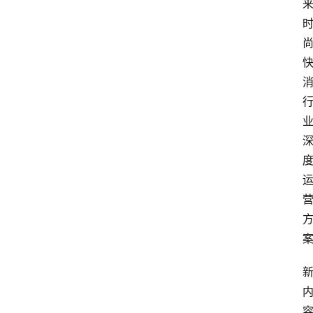
电
商
电
登录
注册
商
服
务
跨
境
电
商
电
商
专
栏