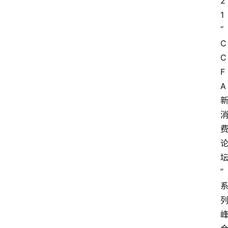
2
1
“
C
C
F
A
”