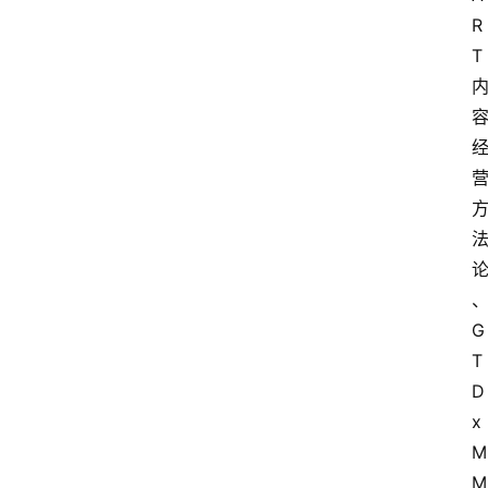
R
T
G
T
D
x
M
M