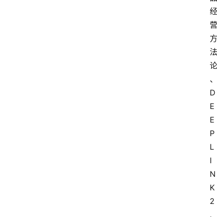
D
E
E
P
L
I
N
K
2
.