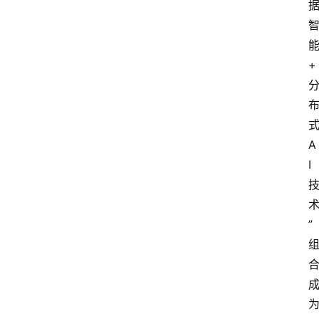
+
A
I
”