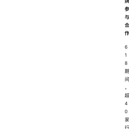
电
商
电
登录
注册
商
服
务
6
1
跨
8
境
电
商
电
4
商
0
专
栏