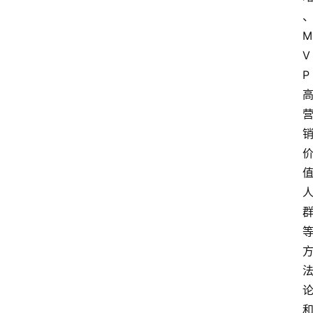
M
V
P