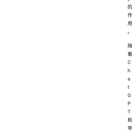
C
h
a
t
G
P
T