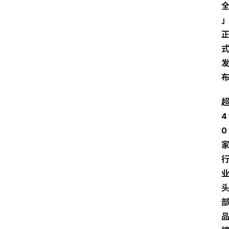
首
页
快
讯
头
条
电
4
商
0
产
业
电
商
领
域