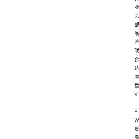
会
议
展
览
V
I
E
W