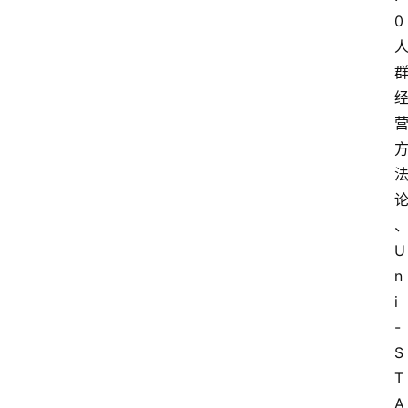
0
U
n
i
-
S
T
A