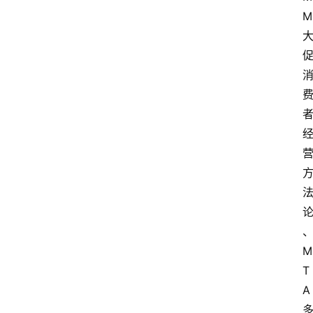
M
M
T
A