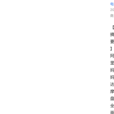
电
2
商