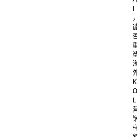
I
K
L