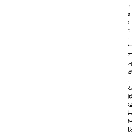
e
a
t
o
r
,