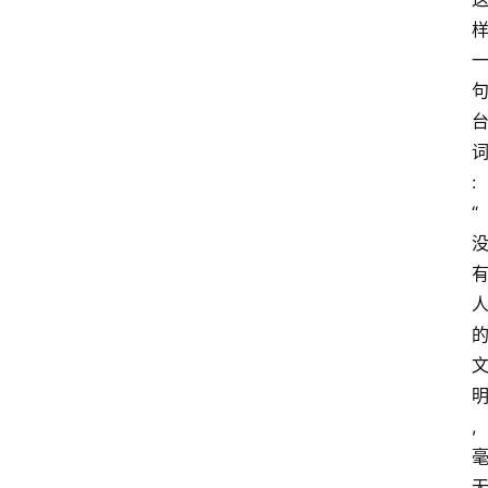
:
“
,