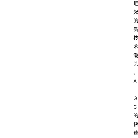
A
I
G
C