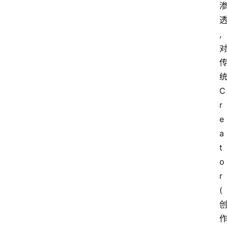
,
C
r
e
a
t
o
r
(