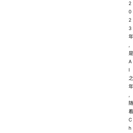
2
0
2
3
,
A
I
,
C
h