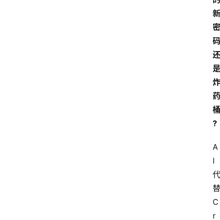
?
A
I
C
r