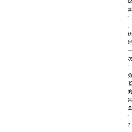
”
,
“
”
?