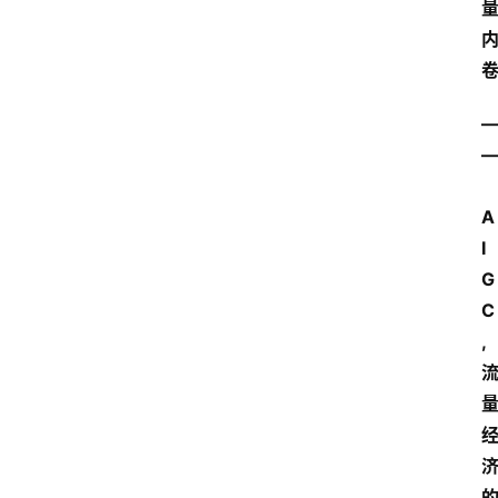
—
A
I
G
C
,