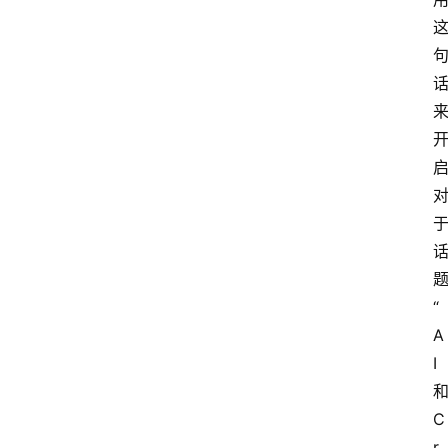
“
A
I
C
r