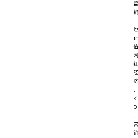
,
K
O
L