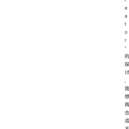
e
a
t
o
r
”
,