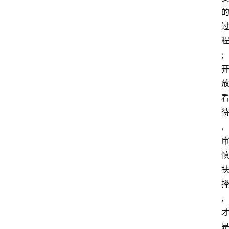
首
页
快
讯
;
头
条
电
商
,
产
业
电
商
,
领
域