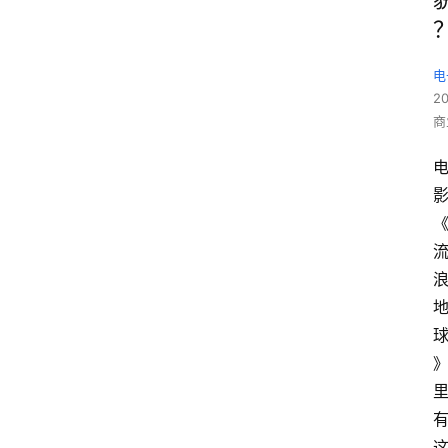
电
2
商