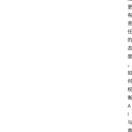
电
商
电
登录
注册
商
服
务
跨
境
电
商
电
A
商
I
专
栏