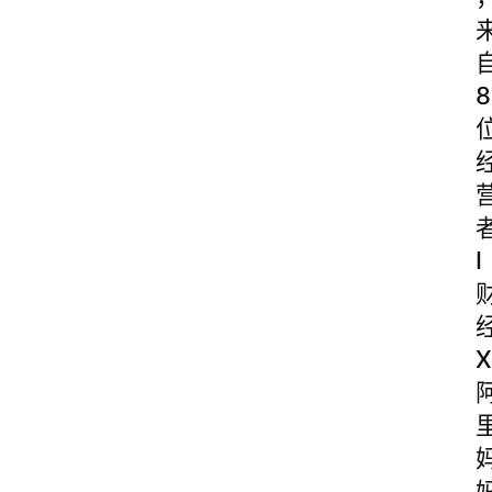
8
I
X