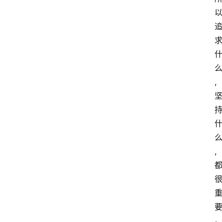
首
页
快
讯
头
,
条
电
商
产
,
业
电
商
领
域