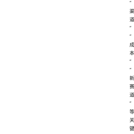
“
”
“
”
“
”