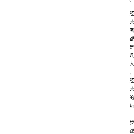
电
商
电
登录
注册
商
服
务
跨
,
境
电
商
电
商
专
栏