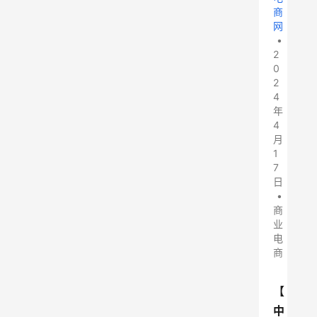
商
网
•
2
0
2
4
年
4
月
1
7
日
•
商
业
电
商
【
中