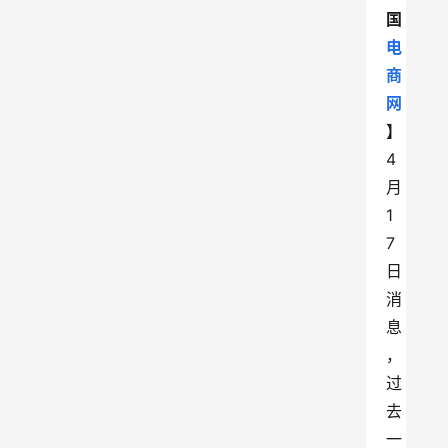
国
电
商
网
】
4
月
1
7
日
消
息
，
过
去
一