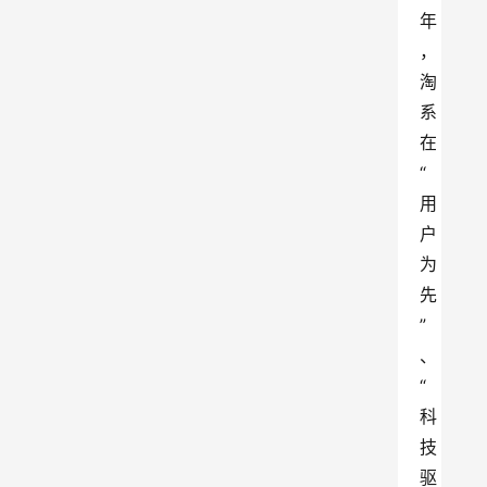
年
，
淘
系
在
“
用
户
为
先
”
、
“
科
技
驱