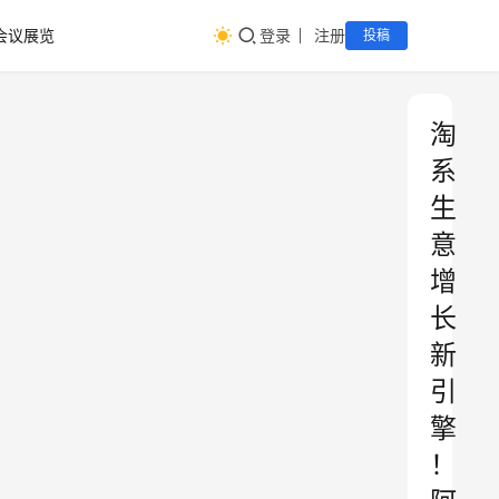
会议展览
登录
注册
投稿
淘
系
生
意
增
长
新
引
擎
！