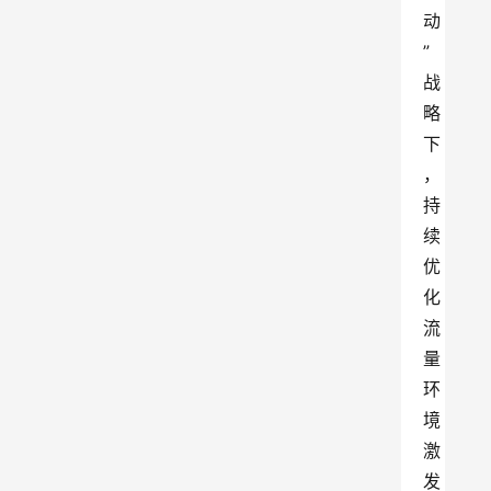
动
”
战
略
下
，
持
续
优
化
流
量
环
境
激
发