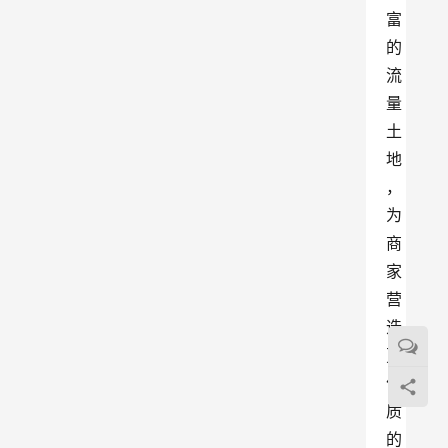
富
的
流
量
土
地
，
为
商
家
营
造
更
优
质
的