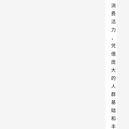
消
费
活
力
，
凭
借
庞
大
的
人
群
基
础
和
丰