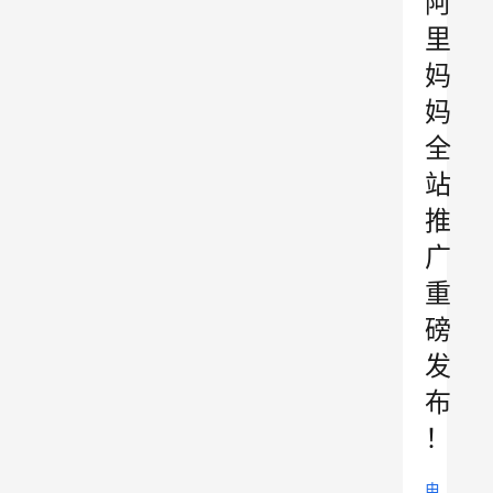
阿
里
妈
妈
全
站
推
广
重
磅
发
布
！
电