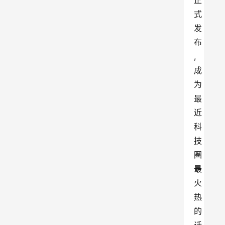
正
式
发
布
,
成
为
最
近
科
技
圈
最
火
热
的