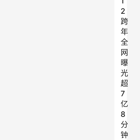
1
2
跨
年
全
网
曝
光
超
7
亿
8
分
钟