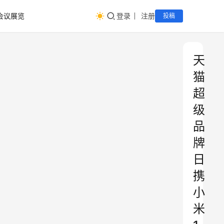
会议展览
登录
注册
投稿
天
猫
超
级
品
牌
日
携
小
米