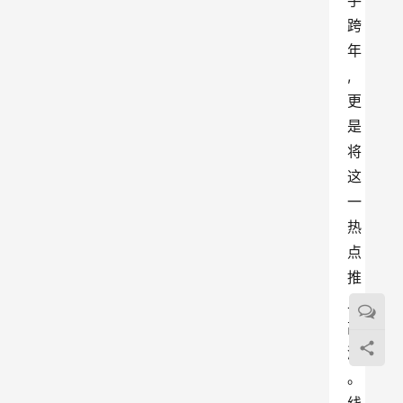
手
跨
年
,
更
是
将
这
一
热
点
推
上
高
潮
。