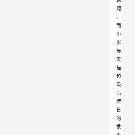
话
题
。
而
小
米
与
天
猫
超
级
品
牌
日
的
携