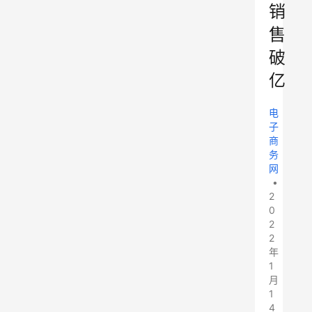
销
售
破
亿
电
子
商
务
网
•
2
0
2
2
年
1
月
1
4