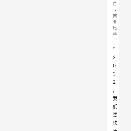
日
•
商
业
电
商
“
2
0
2
2
,
我
们
更
快