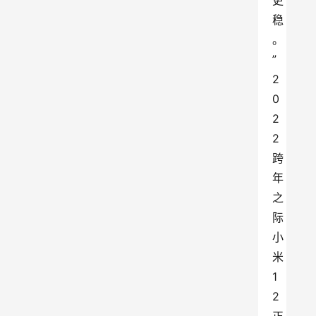
更
稳
。
”
2
0
2
2
跨
年
之
际
小
米
1
2