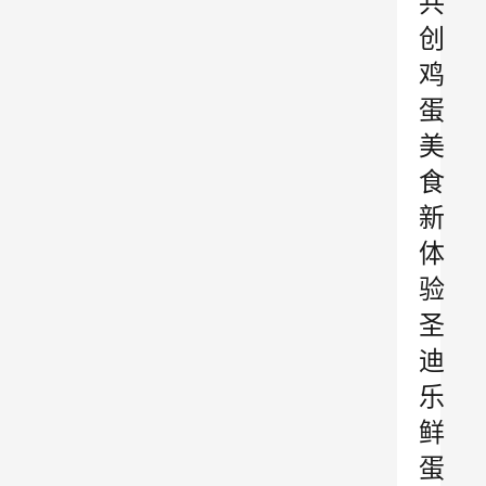
共
创
鸡
蛋
美
食
新
体
验
圣
迪
乐
鲜
蛋