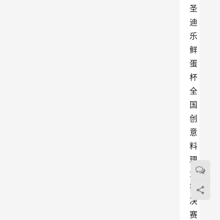
圣
迪
乐
鲜
蛋
杯
全
国
创
意
料
理
大
赛
决
赛