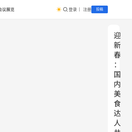
会议展览
登录
注册
投稿
迎
新
春
：
国
内
美
食
达
人