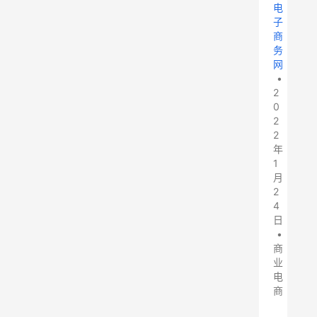
电
子
商
务
网
•
2
0
2
2
年
1
月
2
4
日
•
商
业
电
商