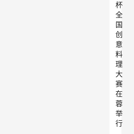
杯
全
国
创
意
料
理
大
赛
在
蓉
举
行