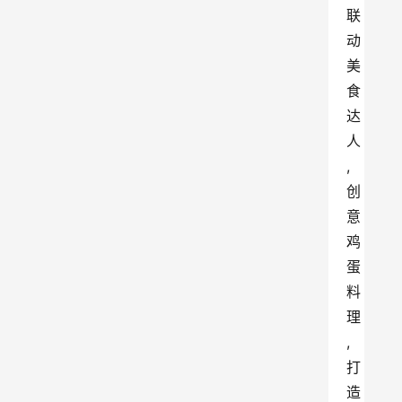
联
动
美
食
达
人
,
创
意
鸡
蛋
料
理
,
打
造