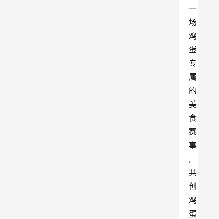
一
场
鸡
蛋
专
属
的
美
食
赛
事
,
共
创
鸡
蛋