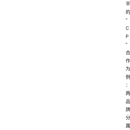
“
C
P
”