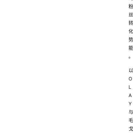
O
L
A
Y