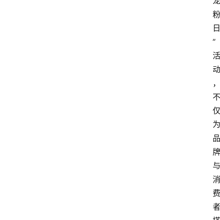
首
页
快
”
讯
头
条
电
商
产
业
电
商
领
域