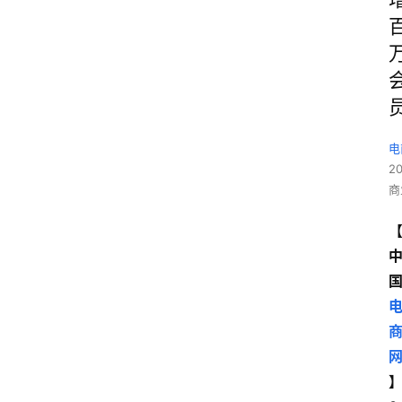
电
2
商