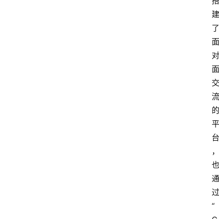
电
商
电
登录
注册
商
服
务
跨
境
电
商
电
商
专
栏
“