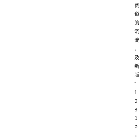
“
1
0
8
0
P
+