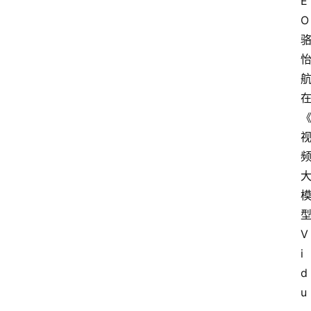
E
O
V
i
d
u