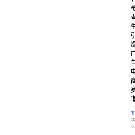
电
2
商