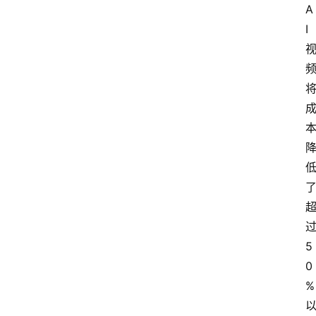
A
I
5
0
%