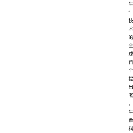
首
页
”
快
讯
头
条
电
商
产
业
电
商
领
域