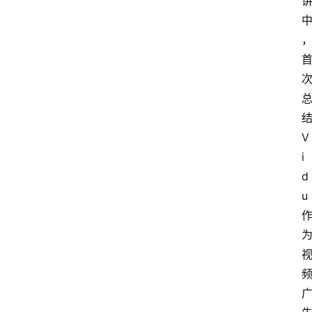
V
i
d
u