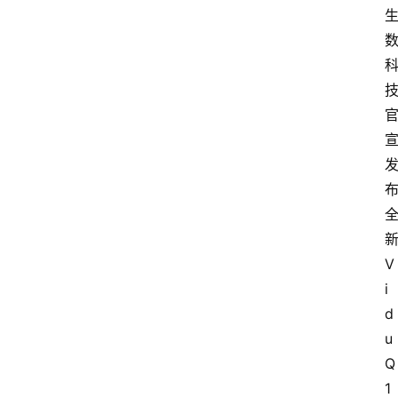
V
i
d
u
Q
1