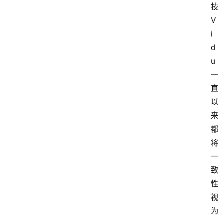
电
商
V
i
电
登录
注册
d
商
u
服
务
跨
境
电
商
电
商
专
栏