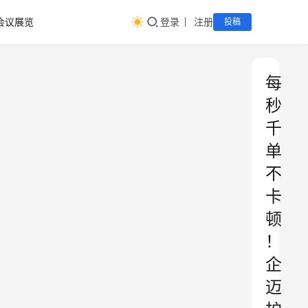
会议展览
登录
注册
投稿
每
秒
千
单
不
卡
顿
！
企
迈