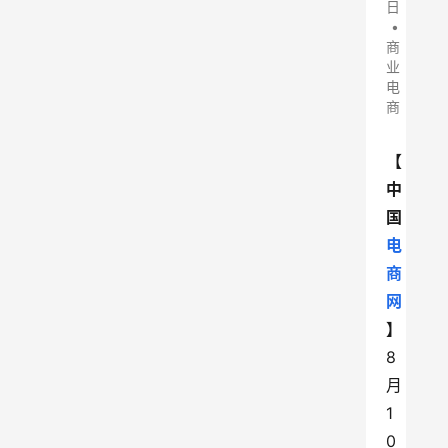
日
•
商
业
电
商
【
中
国
电
商
网
】
8 
月 
1
0 