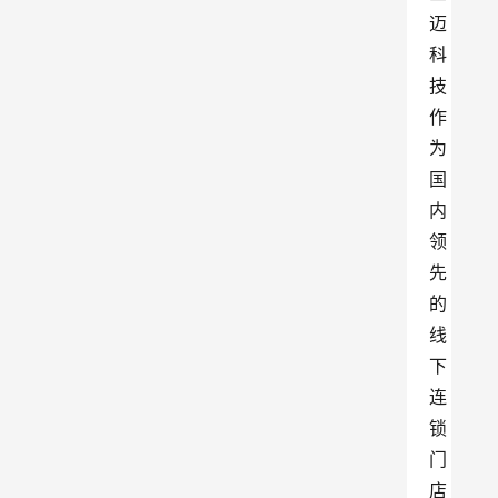
迈
科
技
作
为
国
内
领
先
的
线
下
连
锁
门
店