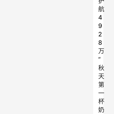
护
航
4
9
2
8
万
“
秋
天
第
一
杯
奶