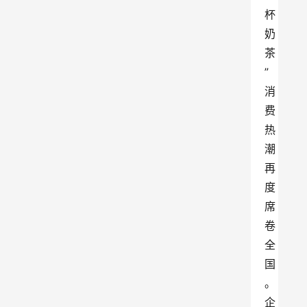
杯
奶
茶
” 
消
费
热
潮
再
度
席
卷
全
国
。
企