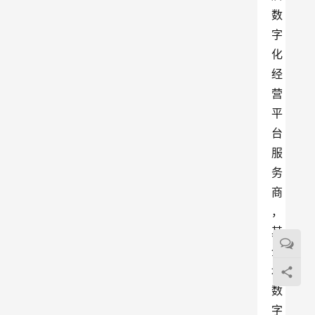
数
字
化
经
营
平
台
服
务
商
，
其
全
域
数
字