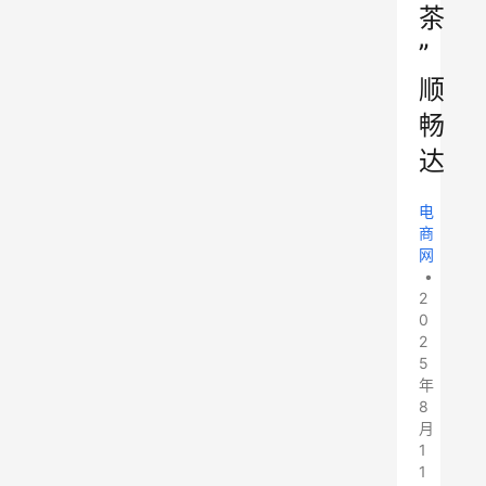
茶
”
顺
畅
达
电
商
网
•
2
0
2
5
年
8
月
1
1