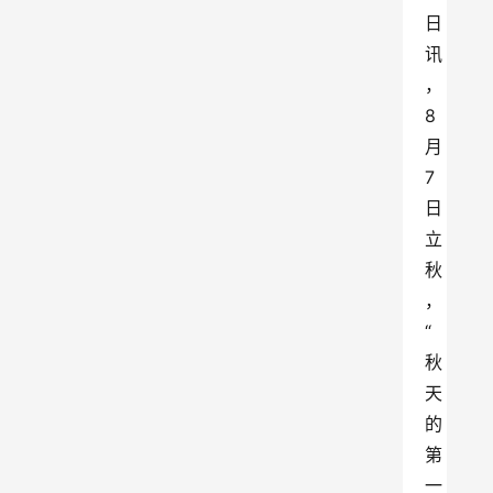
日
讯
，
8 
月 
7 
日
立
秋
，
“
秋
天
的
第
一