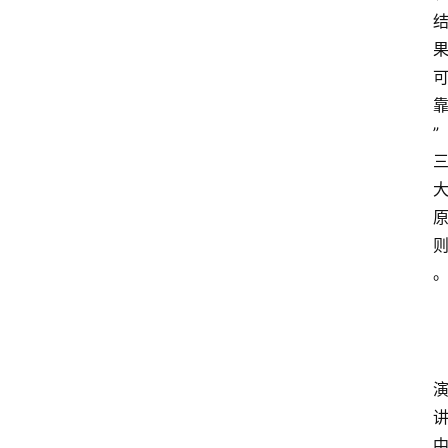
电
商
电
登录
注册
商
”
服
务
跨
境
电
商
电
商
专
栏