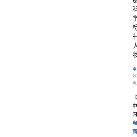
电
2
商