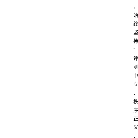
首
页
快
讯
头
“
条
电
商
产
业
电
商
领
域