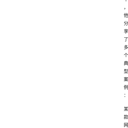
会
议
展
览