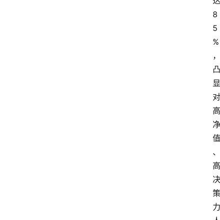
8
5
%