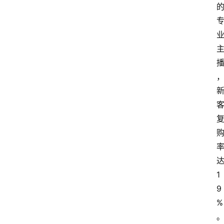
1
9
%