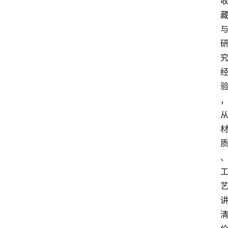
首
页
快
讯
头
条
电
商
产
业
电
商
领
域