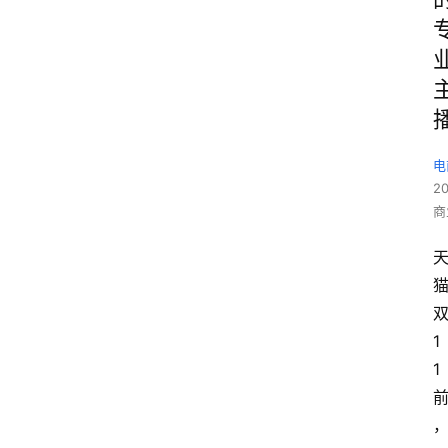
电
2
商
1
1