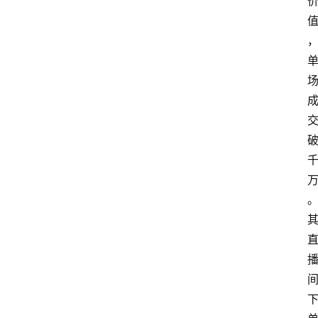
电
商
电
登录
注册
商
服
务
跨
境
电
商
电
商
专
栏