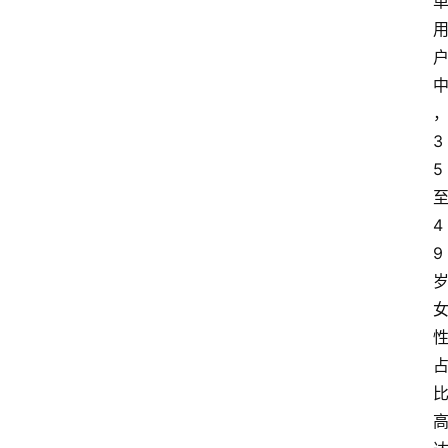
会
议
展
览
3
5
4
9