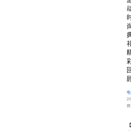
电
2
商