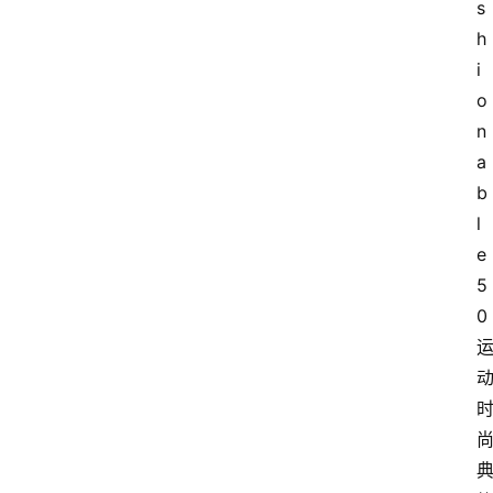
s
h
i
o
n
a
b
l
e 
5
0