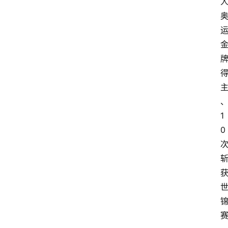
电
商
电
登录
注册
商
服
务
跨
1
境
0
电
商
电
商
专
栏