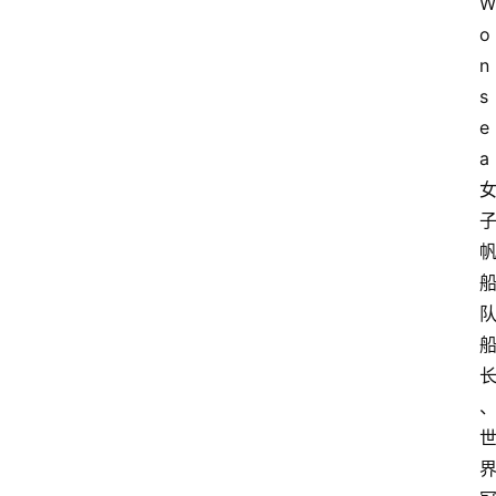
W
o
n
s
e
a