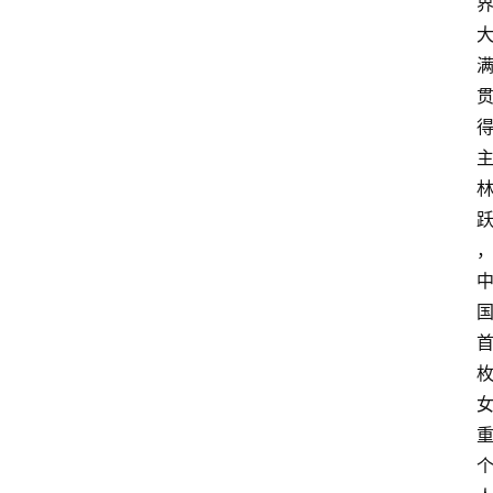
首
页
快
讯
头
条
电
商
产
业
电
商
领
域