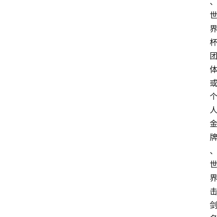
会
议
展
览