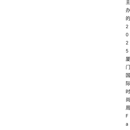
2
0
2
5
F
a