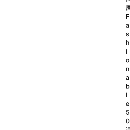
F
a
s
h
i
o
n
a
b
l
e
5
0