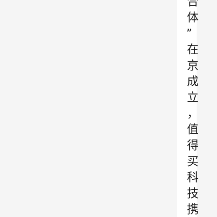
合
体
”
在
京
成
立
，
值
得
买
科
技
携