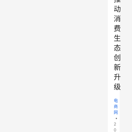
动
消
费
生
态
创
新
升
级
电
商
网
•
2
0