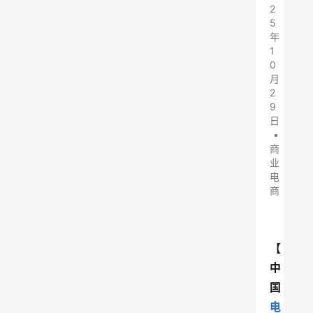
2
5
年
1
0
月
2
9
日
•
商
业
电
商
【
中
国
电