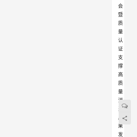
会
暨
质
量
认
证
支
撑
高
质
量
消
费
成
果
发