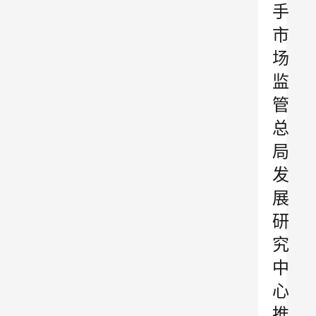
手
市
场
监
管
总
局
发
展
研
究
中
心
推