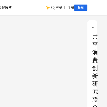
会议展览
登录
注册
投稿
“
共
享
消
费
创
新
研
究
联