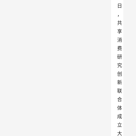
日
，
共
享
消
费
研
究
创
新
联
合
体
成
立
大