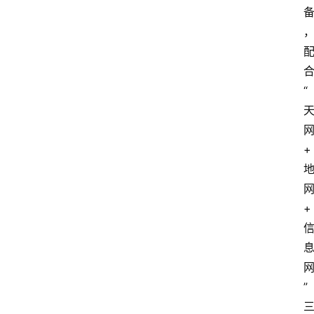
“
+
+
”