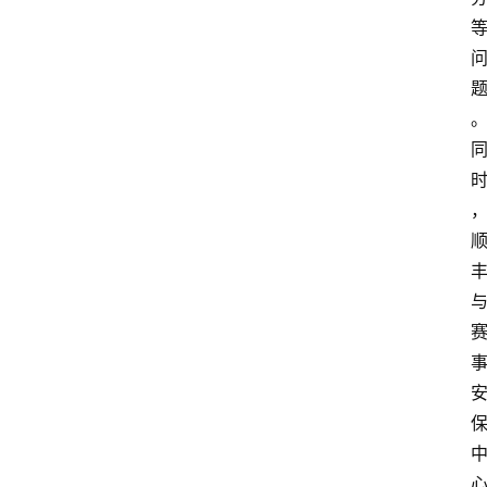
会
议
展
览