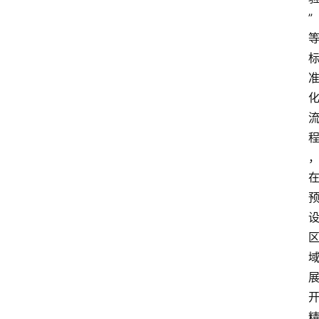
首
页
”
快
讯
头
条
电
商
产
业
电
商
领
域