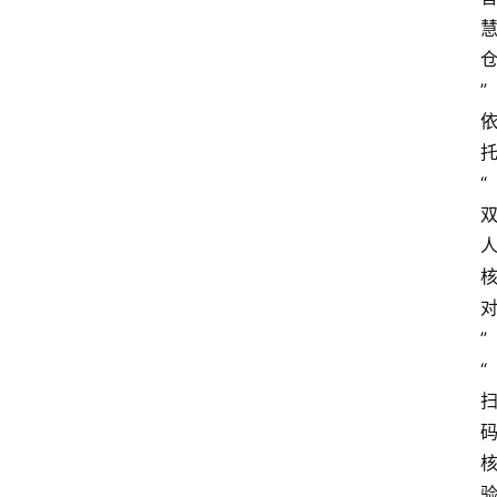
”
“
”
“