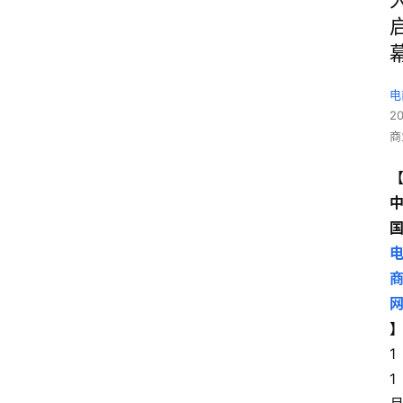
电
2
商
1
1