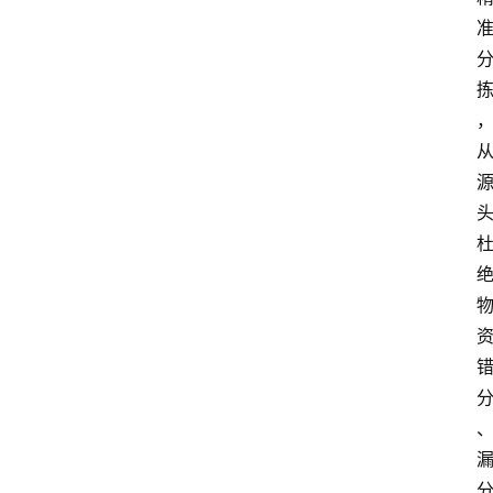
电
商
电
登录
注册
商
服
务
跨
境
电
商
电
商
专
栏