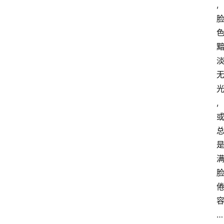
,
,
…