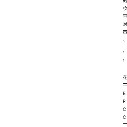
*
1
B
R
C
C