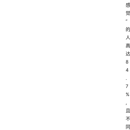
”
8
4
.
7
%
,