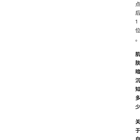
电
商
1
电
登录
注册
商
服
务
跨
境
电
商
电
商
专
栏