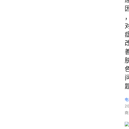
电
2
商