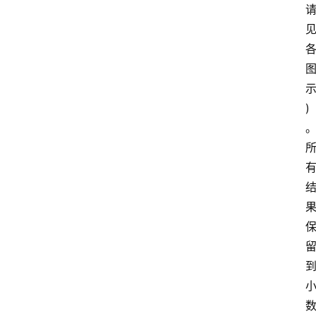
首
页
快
讯
)
头
条
电
商
产
业
电
商
领
域