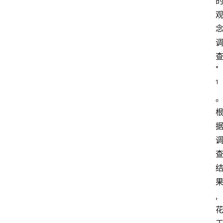
*
1
,