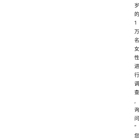
1
,
“