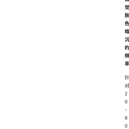
会
议
展
览
2
0
-
6
0