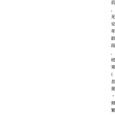
,
,
(