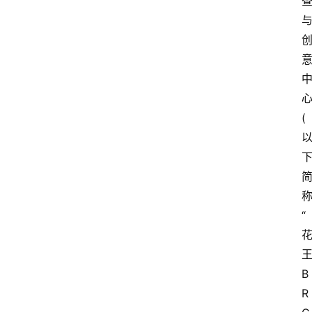
(
“
B
R