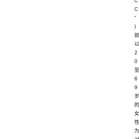
C
C
”
)
2
0
6
9