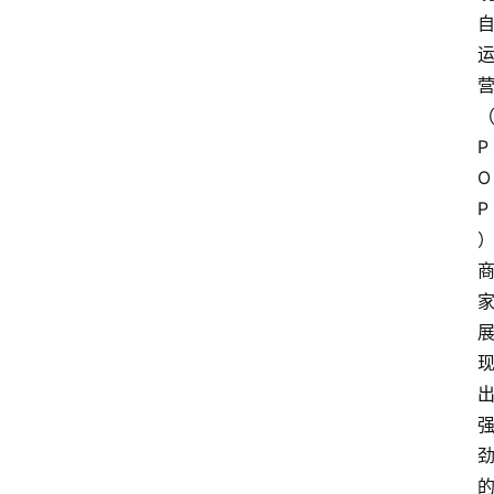
首
页
快
讯
P
头
O
条
P
电
商
产
业
电
商
领
域