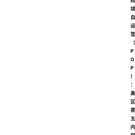
P
O
P