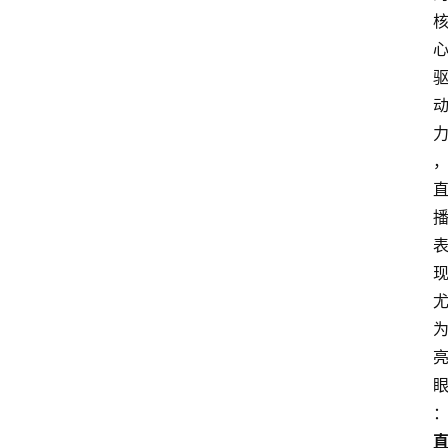
会
议
展
览