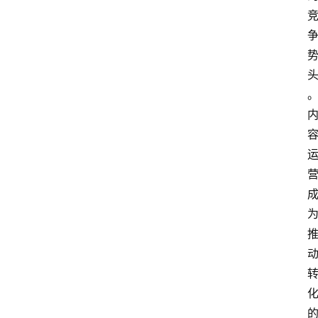
电
商
电
登录
注册
商
服
务
跨
境
电
商
电
商
专
栏