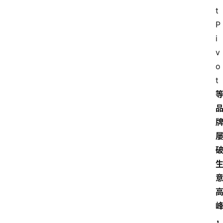
t
P
i
v
o
t