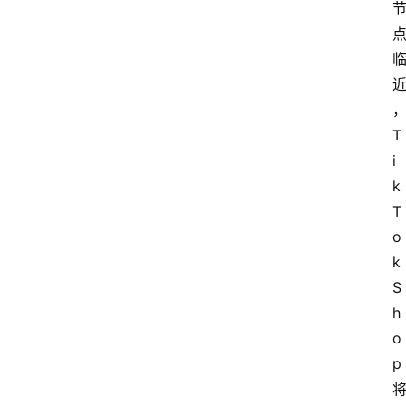
T
i
k
T
o
k 
S
h
o
p