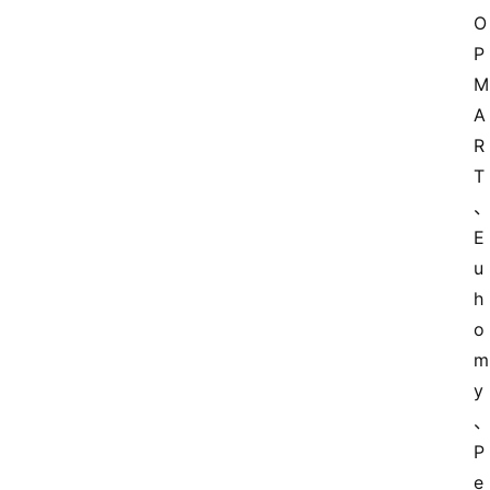
O
P 
M
A
R
T
E
u
h
o
m
y
P
e