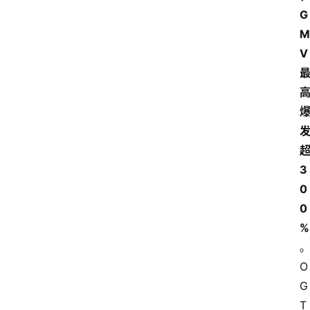
G
M
V
3
0
0
%
O
G
T