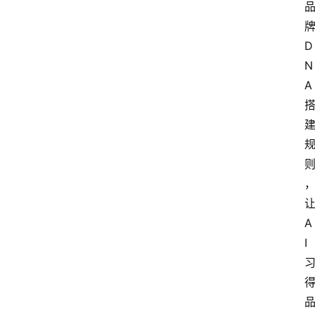
牌
D
N
A 
A
I