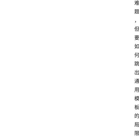
电
商
电
登录
注册
商
服
务
跨
境
电
商
电
商
专
栏