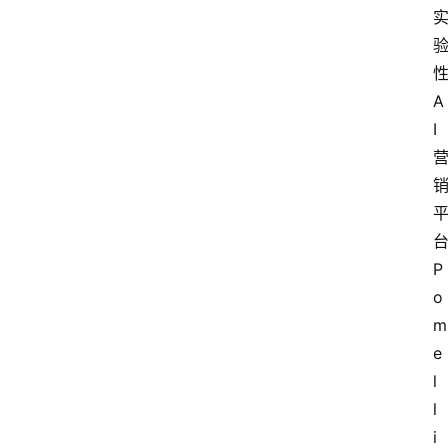
A
I
台
P
o
m
e
l
l
i