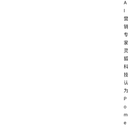
A
I
P
o
m
e