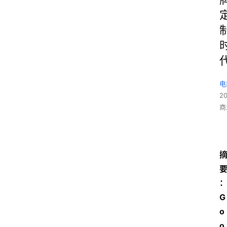
电
2
商
G
o
o