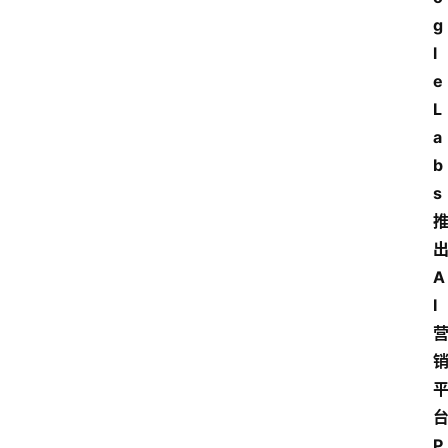
g
l
e 
L
a
b
s 
A
I
P