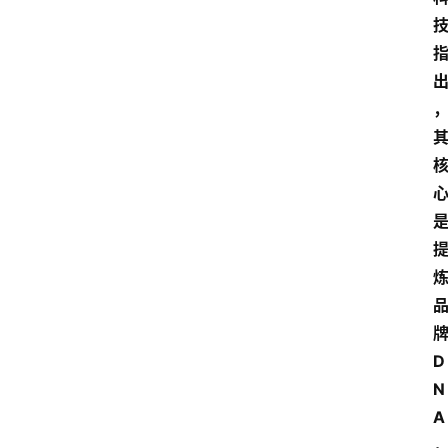
D
N
A