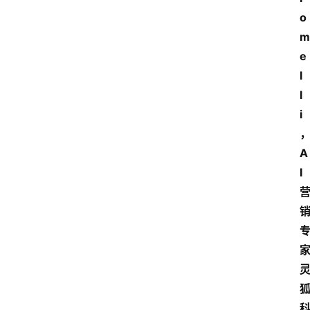
o
m
e
l
l
i
A
I