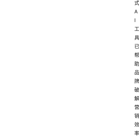
首
页
A
I
快
讯
头
条
电
商
产
业
电
商
领
域