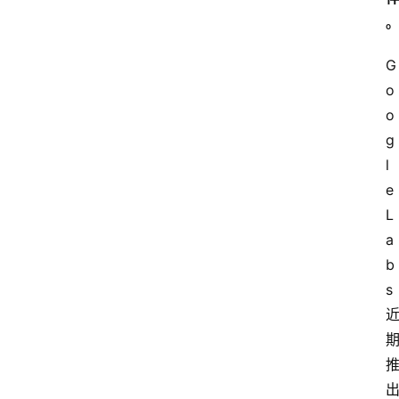
G
o
o
g
l
e 
L
a
b
s 