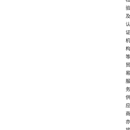
会
议
展
览