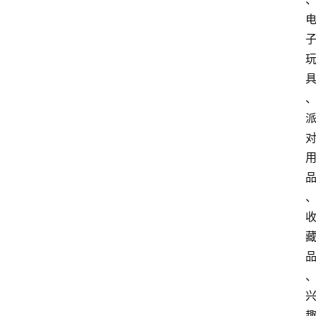
首
页
快
讯
头
条
电
商
产
业
电
商
领
域