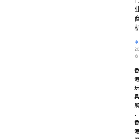
电
2
商