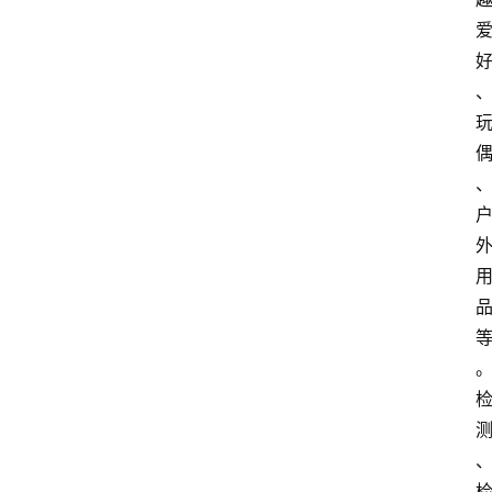
电
商
电
登录
注册
商
服
务
跨
境
电
商
电
商
专
栏