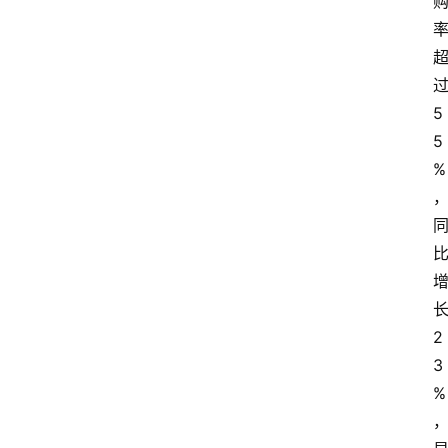
5
5
%
2
3
%