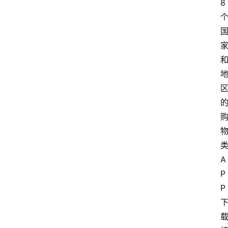
8
A
P
P