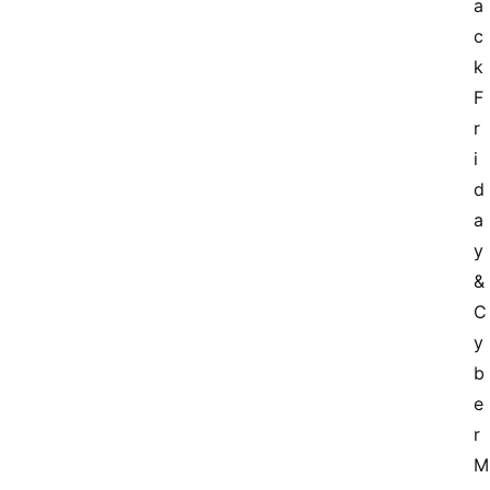
a
c
k 
F
r
i
d
a
y 
& 
C
y
b
e
r 
M