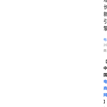
电
2
商