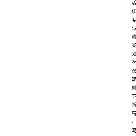
电
商
电
登录
注册
商
服
务
跨
境
电
商
电
商
专
栏