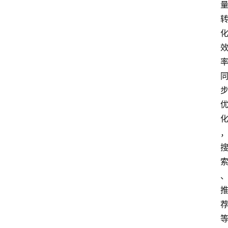
会
议
展
览