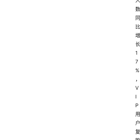
1
7
%
V
I
P