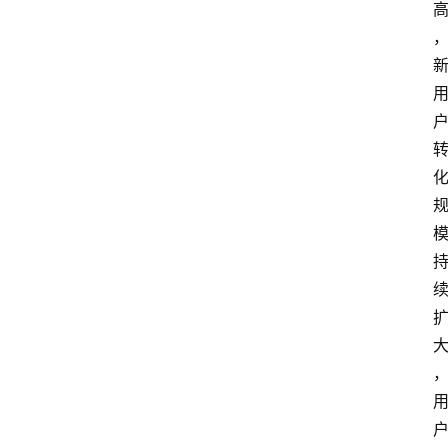
首
页
快
讯
头
条
电
商
产
业
电
商
领
域