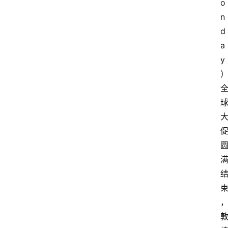
o
n
d
a
y