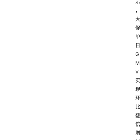
G
M
V