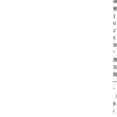
2
0
2
5
“
”
B
l