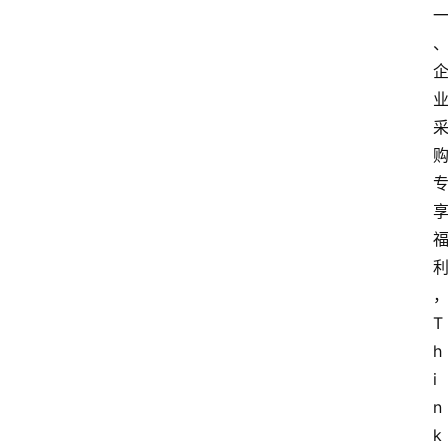
T
h
i
n
k