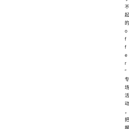
o
f
f
e
r
”