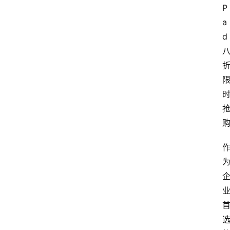
P
a
d