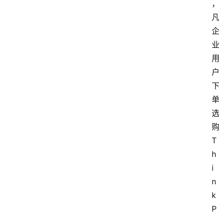
T
h
i
n
k
P