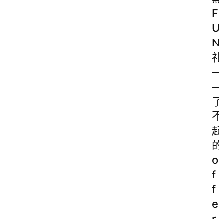
F
o
f
f
e
r