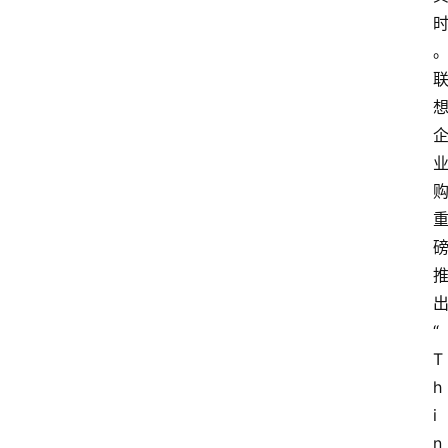
“
T
h
i
n