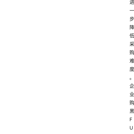
电
商
电
登录
注册
商
服
务
跨
境
电
商
电
商
专
F
栏
U