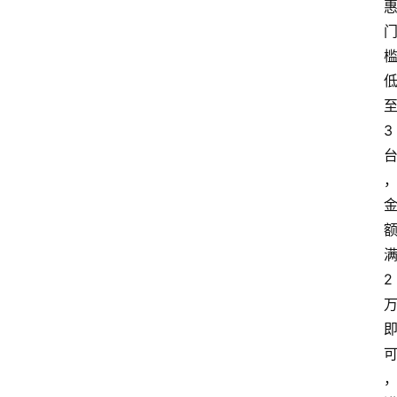
首
页
快
讯
3
头
条
电
商
产
业
2
电
商
领
域