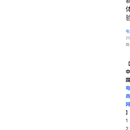
电
2
商
1
2